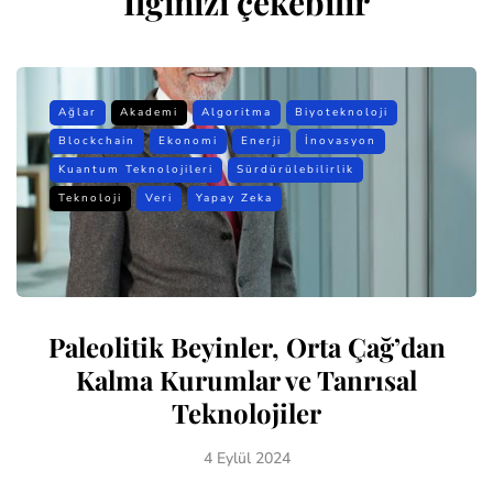
İlginizi çekebilir
Ağlar
Akademi
Algoritma
Biyoteknoloji
Blockchain
Ekonomi
Enerji
İnovasyon
Kuantum Teknolojileri
Sürdürülebilirlik
Teknoloji
Veri
Yapay Zeka
Paleolitik Beyinler, Orta Çağ’dan
Kalma Kurumlar ve Tanrısal
Teknolojiler
4 Eylül 2024