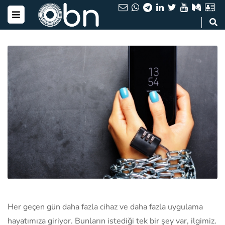
Her geçen gün daha fazla cihaz ve daha fazla uygulama
hayatımıza giriyor. Bunların istediği tek bir şey var, ilgimiz.