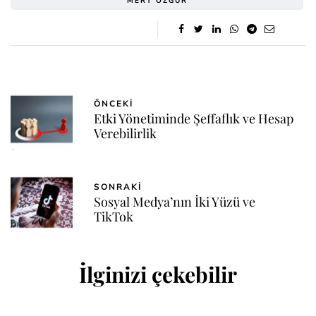
MERT ÖZGÜR
ÖNCEKI
Etki Yönetiminde Şeffaflık ve Hesap
Verebilirlik
SONRAKI
Sosyal Medya’nın İki Yüzü ve
TikTok
İlginizi çekebilir