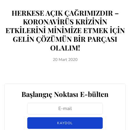
HERKESE AÇIK ÇAĞRIMIZDIR –
KORONAVİRÜS KRİZİNİN
ETKİLERİNİ MİNİMİZE ETMEK İÇİN
GELİN ÇÖZÜMÜN BİR PARÇASI
OLALIM!
20 Mart 2020
Başlangıç Noktası E-bülten