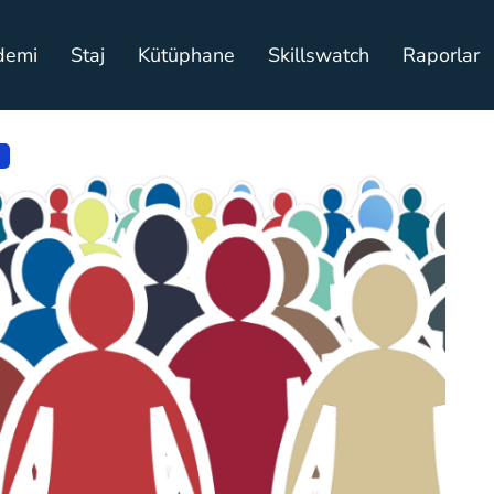
demi
Staj
Kütüphane
Skillswatch
Raporlar
ı