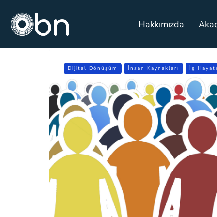
Hakkımızda
Aka
Dijital Dönüşüm
İnsan Kaynakları
İş Hayat