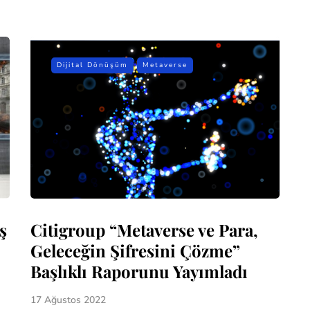
Dijital Dönüşüm
Metaverse
ş
Citigroup “Metaverse ve Para,
Geleceğin Şifresini Çözme”
Başlıklı Raporunu Yayımladı
17 Ağustos 2022