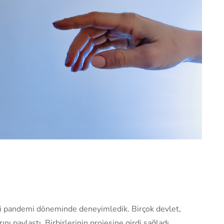
ni pandemi döneminde deneyimledik. Birçok devlet,
ını paylaştı. Birbirlerinin projesine girdi sağladı.