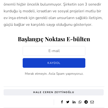
önemli hiçbir öncelik bulunmuyor. Şirketin son 3 senedir
kurduğu iş modeli, icraatları ve sosyal projeleri mutlu bir
ev inşa etmek için gerekli olan unsurların sağlıklı iletişim,
güçlü bağlar ve karşılıklı saygı olduğunu gösteriyor.
Başlangıç Noktası E-bülten
Merak etmeyin. Asla Spam yapmıyoruz.
HALE CEREN ZEYTINOĞLU