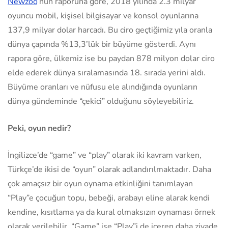
Newzoo
’nun raporuna göre, 2018 yılında 2.3 milyar
oyuncu mobil, kişisel bilgisayar ve konsol oyunlarına
137,9 milyar dolar harcadı. Bu ciro geçtiğimiz yıla oranla
dünya çapında %13,3’lük bir büyüme gösterdi. Aynı
rapora göre, ülkemiz ise bu paydan 878 milyon dolar ciro
elde ederek dünya sıralamasında 18. sırada yerini aldı.
Büyüme oranları ve nüfusu ele alındığında oyunların
dünya gündeminde “çekici” olduğunu söyleyebiliriz.
Peki, oyun nedir?
İngilizce’de “game” ve “play” olarak iki kavram varken,
Türkçe’de ikisi de “oyun” olarak adlandırılmaktadır. Daha
çok amaçsız bir oyun oynama etkinliğini tanımlayan
“Play”e çocuğun topu, bebeği, arabayı eline alarak kendi
kendine, kısıtlama ya da kural olmaksızın oynaması örnek
olarak verilebilir. “Game” ise “Play”i de içeren daha ziyade