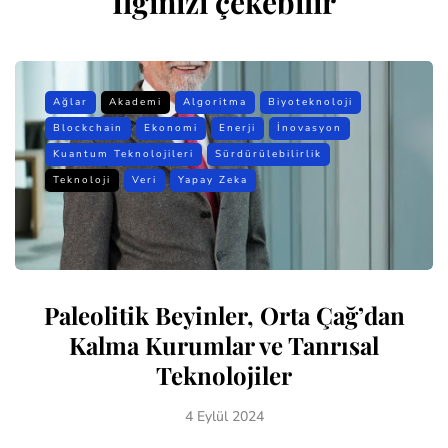
İlginizi çekebilir
Ağlar
Akademi
Algoritma
Biyoteknoloji
Blockchain
Ekonomi
Enerji
İnovasyon
Kuantum Teknolojileri
Sürdürülebilirlik
Teknoloji
Veri
Yapay Zeka
Paleolitik Beyinler, Orta Çağ’dan
Kalma Kurumlar ve Tanrısal
Teknolojiler
4 Eylül 2024