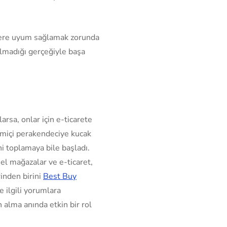
liklere uyum sağlamak zorunda
 olmadığı gerçeğiyle başa
arsa, onlar için e-ticarete
rimiçi perakendeciye kucak
ni toplamaya bile başladı.
sel mağazalar ve e-ticaret,
rinden birini
Best Buy
 ilgili yorumlara
 alma anında etkin bir rol