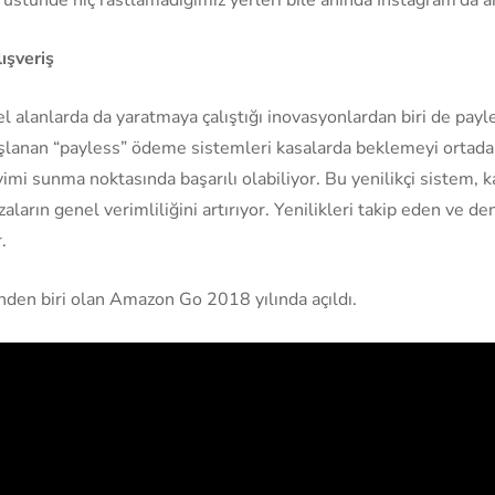
ışveriş
ksel alanlarda da yaratmaya çalıştığı inovasyonlardan biri de pa
lanan “payless” ödeme sistemleri kasalarda beklemeyi ortadan 
eyimi sunma noktasında başarılı olabiliyor. Bu yenilikçi sistem,
aların genel verimliliğini artırıyor. Yenilikleri takip eden ve d
.
den biri olan Amazon Go 2018 yılında açıldı.