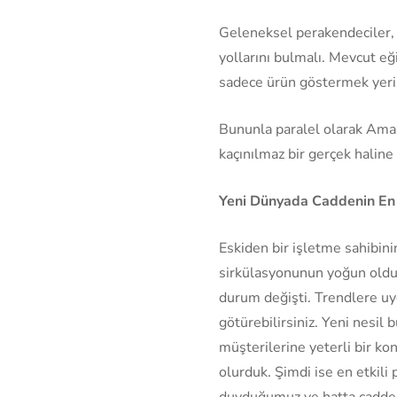
Geleneksel perakendeciler, 
yollarını bulmalı. Mevcut e
sadece ürün göstermek yerin
Bununla paralel olarak Ama
kaçınılmaz bir gerçek haline
Yeni Dünyada Caddenin En 
Eskiden bir işletme sahibini
sirkülasyonunun yoğun olduğ
durum değişti. Trendlere u
götürebilirsiniz. Yeni nesil 
müşterilerine yeterli bir ko
olurduk. Şimdi ise en etkil
duyduğumuz ve hatta cadde ü