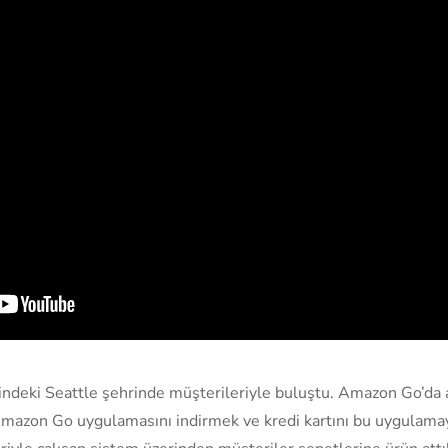
deki Seattle şehrinde müşterileriyle buluştu. Amazon Go’da a
a Amazon Go uygulamasını indirmek ve kredi kartını bu uygulam