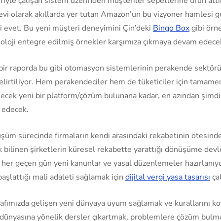
iyle çalışan sistem üzerinden müşteriler sepetlerine ürün att
 devi olarak akıllarda yer tutan Amazon’un bu vizyoner hamlesi 
ki evet. Bu yeni müşteri deneyimini Çin’deki
Bingo Box
gibi örne
noloji entegre edilmiş örnekler karşımıza çıkmaya devam edece
bir raporda bu gibi otomasyon sistemlerinin perakende sektör
 belirtiliyor. Hem perakendeciler hem de tüketiciler için tamame
lecek yeni bir platform/çözüm bulunana kadar, en azından şimdi
 edecek.
üm sürecinde firmaların kendi arasındaki rekabetinin ötesin
bilinen şirketlerin küresel rekabette yarattığı dönüşüme devl
n her geçen gün yeni kanunlar ve yasal düzenlemeler hazırlanı
aşlattığı mali adaleti sağlamak için
dijital vergi yasa tasarısı
ça
rafımızda gelişen yeni dünyaya uyum sağlamak ve kurallarını k
dünyasına yönelik dersler çıkartmak, problemlere çözüm bulm