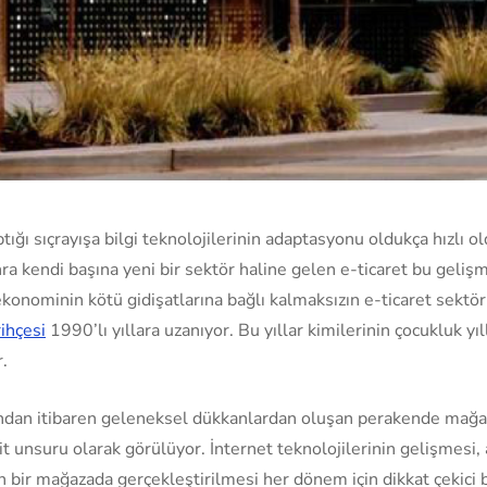
ğı sıçrayışa bilgi teknolojilerinin adaptasyonu oldukça hızlı ol
 kendi başına yeni bir sektör haline gelen e-ticaret bu gelişme
onominin kötü gidişatlarına bağlı kalmaksızın e-ticaret sekt
rihçesi
1990’lı yıllara uzanıyor. Bu yıllar kimilerinin çocukluk yıl
r.
rından itibaren geleneksel dükkanlardan oluşan perakende mağaz
t unsuru olarak görülüyor. İnternet teknolojilerinin gelişmesi,
n bir mağazada gerçekleştirilmesi her dönem için dikkat çekici 