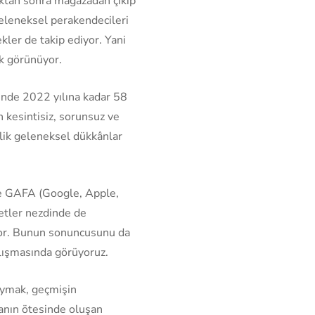
ıktan sonra mağazadan çıkıp
geleneksel perakendecileri
kler de takip ediyor. Yani
k görünüyor.
ünde 2022 yılına kadar 58
n kesintisiz, sorunsuz ve
lik geleneksel dükkânlar
de GAFA (Google, Apple,
etler nezdinde de
yor. Bunun sonuncusunu da
lışmasında görüyoruz.
oymak, geçmişin
anın ötesinde oluşan