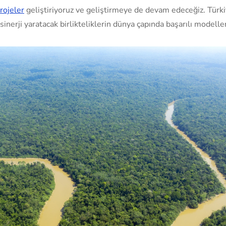
rojeler
geliştiriyoruz ve geliştirmeye de devam edeceğiz. Türk
inerji yaratacak birlikteliklerin dünya çapında başarılı modeller