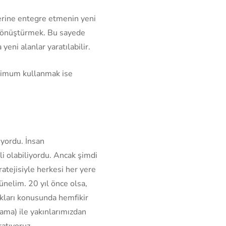
lerine entegre etmenin yeni
a dönüştürmek. Bu sayede
ni alanlar yaratılabilir.
simum kullanmak ise
ıyordu. İnsan
i olabiliyordu. Ancak şimdi
tratejisiyle herkesi her yere
şünelim. 20 yıl önce olsa,
akları konusunda hemfikir
ama) ile yakınlarımızdan
atıyoruz.