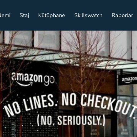
demi
Staj
Kütüphane
Skillswatch
Raporlar