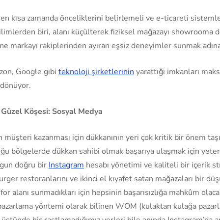
en kısa zamanda önceliklerini belirlemeli ve e-ticareti sistem
ğilimlerden biri, alanı küçülterek fiziksel mağazayı showroom
e markayı rakiplerinden ayıran eşsiz deneyimler sunmak adına ye
zon, Google gibi
teknoloji şirketlerinin
yarattığı imkanları mak
 dönüyor.
Güzel Köşesi: Sosyal Medya
n müşteri kazanması için dükkanının yeri çok kritik bir önem taş
u bölgelerde dükkan sahibi olmak başarıya ulaşmak için yeterl
ygun doğru bir
Instagram
hesabı yönetimi ve kaliteli bir içerik s
burger restoranlarını ve ikinci el kıyafet satan mağazaları bir dü
nfor alanı sunmadıkları için hepsinin başarısızlığa mahkûm olac
i pazarlama yöntemi olarak bilinen WOM (kulaktan kulağa pazarl
stünde hiç rastlamadığımız yerleri bile anında Instagram’da ar