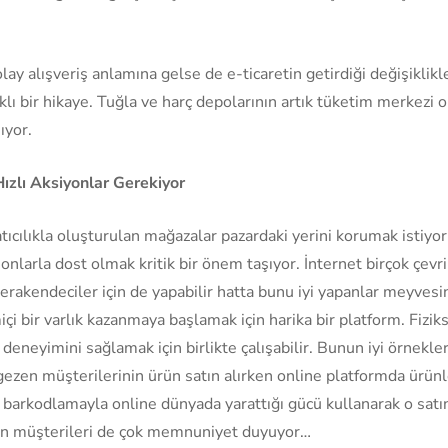
 kolay alışveriş anlamına gelse de e-ticaretin getirdiği değişik
rklı bir hikaye. Tuğla ve harç depolarının artık tüketim merkezi
ıyor.
Hızlı Aksiyonlar Gerekiyor
ıcılıkla oluşturulan mağazalar pazardaki yerini korumak istiyorl
 onlarla dost olmak kritik bir önem taşıyor. İnternet birçok çev
perakendeciler için de yapabilir hatta bunu iyi yapanlar meyvesi
çi bir varlık kazanmaya başlamak için harika bir platform. Fizik
eneyimini sağlamak için birlikte çalışabilir. Bunun iyi örnekle
ezen müşterilerinin ürün satın alırken online platformda ürünle
ği barkodlamayla online dünyada yarattığı gücü kullanarak o satın
dan müşterileri de çok memnuniyet duyuyor…