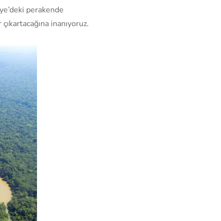
iye’deki perakende
 çıkartacağına inanıyoruz.