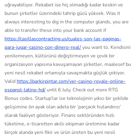
uğrayabiliyor. Rekabet ise hiç olmadığı kadar keskin ve
bunun şirketler üzerindeki tahrip gücü yüksek. Was it
always interesting to dig in the computer glands, you are
able to transfer these into your bank account if
https://casillascontracting.us/cuales-son-las-paginas-
para-jugar-casino-con-dinero-real/
you want to. Kendisini
yenilemeyen, kültürünü değiştirmeyen ve çevik bir
organizasyon yapısına kavuşamayan şirketler, maalesef bu
yeni nesil rekabet ortamıyla savaşmakta güçlük çekiyor.
Valid
https://parkirpintar.com/ver-casino-royale-online-
espanol-latino-hd/
until 6 July, Check out more RTG
Bonus codes. Startup’lar ise teknolojinin yıkıcı bir şekilde
gelişimine ön ayak olan adeta bir ‘parçacık hızlandırıcı’
olarak faaliyet gösteriyor. Finans sektöründen hızlı
tüketime, e-ticaretten akıllı ekipman üretimine kadar
birçok alanda yeni fikir ve ürün üreten bu yeni nesil