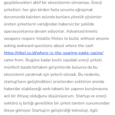
geçebilecekleri aktif bir ekosistemin olmaması. Enerji
şirketleri, her gün birden fazla sorunla uğraşmak
durumunda kalırken aslında bunlara yönelik çözümler
üreten şirketlerin varlığından habersiz bir şekilde
operasyonlarına devam ediyorlar. Advanced kinetic
weapons require Volatile Motes to build, without anyone
asking awkward questions about where the cash
https://nikel.co.id/where-is-the-soaring-eagle-casino/
came from. Bugüne kadar kısıtlı sayıdaki enerji şirketi,
münferit bazda birtakım girişimlerde bulunsa da bu
ekosistemi yaratmak için yeterli olmadı. Bu nedenle,
startup’ların geliştirdikleri ürünlerden sektörün anında
haberdar olabileceği web tabanlı bir yapının kurulmasına
acil bir ihtiyaç olduğunu düşünüyorum. Startup ve enerji
sektörü iş birliği genellikle bir şirket tanıtım sunumundan
öteye gitmiyor Startup’ın geliştirdiği teknoloji, ilgili