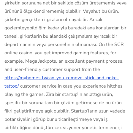
şirketin sorununa net bir şekilde çözüm üretememiş veya
ürününü ölçeklendirememiş olabilir. Veyahut bu ürün,
şirketin gerçekten ilgi alanı olmayabilir. Ancak
gözlemleyebildiğim kadarıyla buradaki ana konulardan bir
tanesi, şirketlerin bu alandaki çalışmalara ayıracak bir
departmanının veya personelinin olmaması. On the SCR
online casino, you get improved gaming features, for
example, Mega Jackpots, an excellent payment process,
and user-friendly customer support from the
https://myhomes.tv/can-you-remove-stick-and-poke-
tattoo/
customer service in case you experience hitches
playing the games. Zira bir startup’ın anlattığı ürün,
spesifik bir soruna tam bir çözüm getirmese de bu ürün
fikri geliştirilmeye açık olabilir. Startup’ların uzun vadede
potansiyelini görüp bunu ticarileştirmeye veya iş
birlikteliğine dönüştürecek vizyoner yöneticilerin enerji