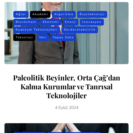
Ağlar
Akademi
Algoritma
Biyoteknoloji
Blockchain
Ekonomi
Enerji
İnovasyon
Kuantum Teknolojileri
Sürdürülebilirlik
Teknoloji
Veri
Yapay Zeka
Paleolitik Beyinler, Orta Çağ’dan
Kalma Kurumlar ve Tanrısal
Teknolojiler
4 Eylül 2024