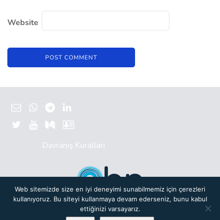
Website
Davranış Kuralları
Web sitemizde size en iyi deneyimi sunabilmemiz için çerezleri
kullanıyoruz. Bu siteyi kullanmaya devam ederseniz, bunu kabul
Başlangıç Noktası bir yeni nesil
Türkiye Bilişim Vakfı (TBV)
oluşumudur.
ettiğinizi varsayarız.
© 2019 Başlangıç Noktası. Her hakkı saklıdır.
Gizlilik Politikası.
Powered by