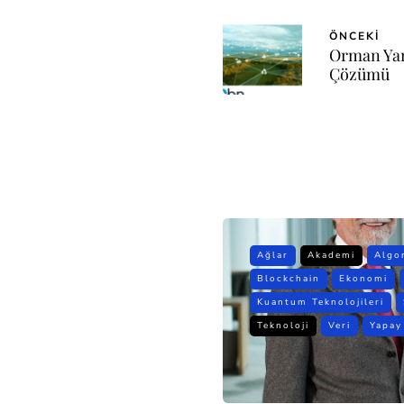
ÖNCEKI
Orman Yan
Çözümü
Ağlar
Akademi
Algo
Blockchain
Ekonomi
Kuantum Teknolojileri
Teknoloji
Veri
Yapay