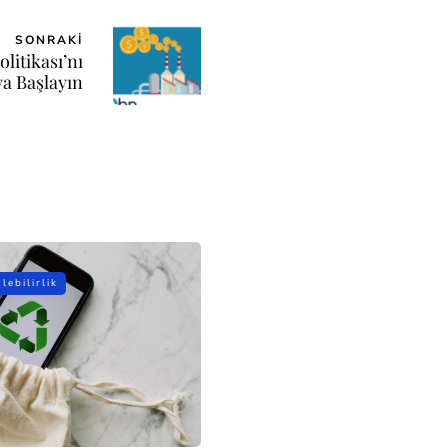
SONRAKI
olitikası’nı
a Başlayın
lebilirlik