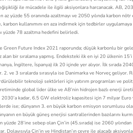
ğişikliği ile mücadele ile ilgili aksiyonlara harcanacak. AB, 20
en az yüzde 55 oranında azaltmayı ve 2050 yılında karbon nöt
, karbon kullanımını en aza indirmek için tedbirler uygulamaya
ı yüzde 78 azaltma hedefini belirledi.
 Green Future Index 2021 raporunda; düşük karbonlu bir gelec
z alan bir sıralama yapmış. Endeksteki ilk en iyi 20 ülkenin 15’
anya, İngiltere, İspanya) ilk 20 içinde yer alıyor. İlk sırada 20
r. 2. ve 3 sıralarda sırasıyla ise Danimarka ve Norveç geliyor. 
dürülebilir teknoloji sektörleri için yatırım programları ve polit
üretiminde global lider ülke ve AB’nin hidrojen bazlı enerji üre
 2030’a kadar, 6.5 GW elektroliz kapasitesi için 7 milyar Euro 
erde ise; dünyanın 3. en büyük karbon emisyon sorumlusu olan 
ünyanın en büyük güneş enerjisi santrallerinden bazılarını ku
 yüzde 28’ine sebep olan Çin’in (45.sırada) ise 2060 yılından 
. Dolayısıyla Çin’in ve Hindistan’ın çevre ile alacağı aksiyonla