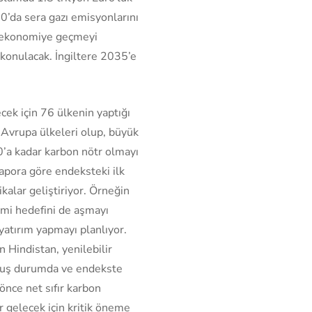
30’da sera gazı emisyonlarını
r ekonomiye geçmeyi
 konulacak. İngiltere 2035’e
ek için 76 ülkenin yaptığı
i Avrupa ülkeleri olup, büyük
40’a kadar karbon nötr olmayı
Rapora göre endeksteki ilk
ikalar geliştiriyor. Örneğin
timi hedefini de aşmayı
yatırım yapmayı planlıyor.
Hindistan, yenilebilir
rmuş durumda ve endekste
önce net sıfır karbon
r gelecek için kritik öneme