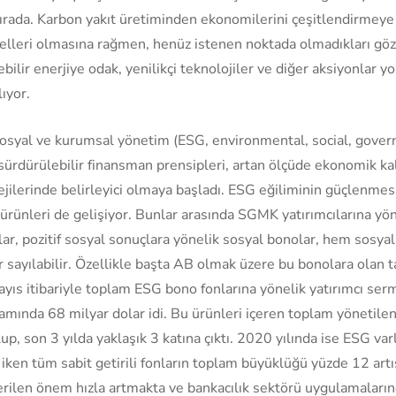
sırada. Karbon yakıt üretiminden ekonomilerini çeşitlendirmeye
yelleri olmasına rağmen, henüz istenen noktada olmadıkları göz
nebilir enerjiye odak, yenilikçi teknolojiler ve diğer aksiyonlar 
ıyor.
osyal ve kurumsal yönetim (ESG, environmental, social, gover
 sürdürülebilir finansman prensipleri, artan ölçüde ekonomik k
tejilerinde belirleyici olmaya başladı. ESG eğiliminin güçlenmesi
ürünleri de gelişiyor. Bunlar arasında SGMK yatırımcılarına yön
lar, pozitif sosyal sonuçlara yönelik sosyal bonolar, hem sosya
r sayılabilir. Özellikle başta AB olmak üzere bu bonolara olan ta
ıs itibariyle toplam ESG bono fonlarına yönelik yatırımcı serm
mında 68 milyar dolar idi. Bu ürünleri içeren toplam yönetilen v
p, son 3 yılda yaklaşık 3 katına çıktı. 2020 yılında ise ESG varlık
ken tüm sabit getirili fonların toplam büyüklüğü yüzde 12 artış
erilen önem hızla artmakta ve bankacılık sektörü uygulamaları