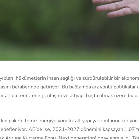
kayıpları, hükümetlerin insan sağlığı ve sürdürülebilir bir eko
masını beraberinde getiriyor. Bu bağlamda arz yönlü politikalar
mları da temiz enerji, ulaşım ve altyapı başta olmak üzere bu d
en paketi, temiz enerjiye yönelik alt yapı yatırımlarını içeriyor
hedefleniyor. AB’de ise, 2021-2027 dönemini kapsayan 1.07 tr
 ek Avrupa Kurtarma Fonu (Next generation) onaylanmış idi. To