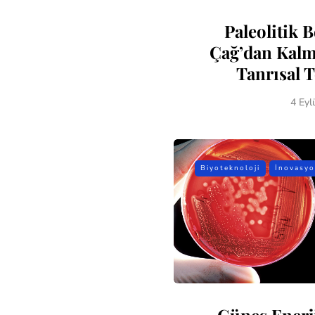
Paleolitik B
Çağ’dan Kalm
Tanrısal T
4 Eyl
Biyoteknoloji
İnovasy