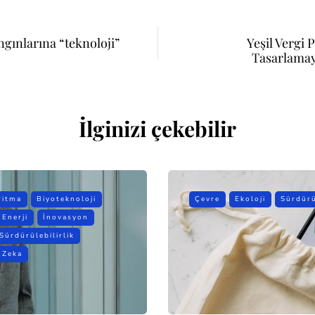
gınlarına “teknoloji”
Yeşil Vergi P
Tasarlamay
İlginizi çekebilir
ritma
Biyoteknoloji
Çevre
Ekoloji
Sürdürü
Enerji
İnovasyon
Sürdürülebilirlik
 Zeka