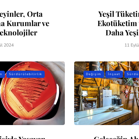
eyinler, Orta
Yeşil Tüket
a Kurumlar ve
Ekotüketim 
eknolojiler
Daha Yeşi
ül 2024
11 Eylü
on
Sürdürülebilirlik
Değişim
İnşaat
Sürdür