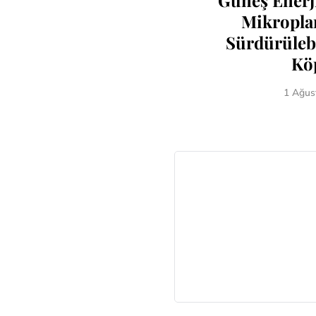
Güneş Enerji
Mikropla
Sürdürülebi
Kö
1 Ağus