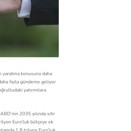
nomi yaratma konusuna daha
 daha fazla gündeme geliyor
oğrultudaki yatırımlara
: ABD’nin 2035 yılında sıfır
ilyon Euro’luk bütçeye ek
plamda 1.8 trilyon Euro’luk