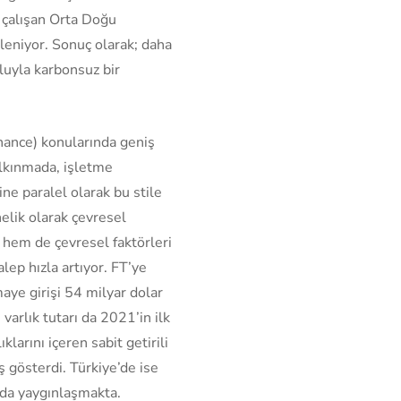
 çalışan Orta Doğu
leniyor. Sonuç olarak; daha
yoluyla karbonsuz bir
nance) konularında geniş
alkınmada, işletme
ne paralel olarak bu stile
elik olarak çevresel
l hem de çevresel faktörleri
lep hızla artıyor. FT’ye
aye girişi 54 milyar dolar
arlık tutarı da 2021’in ilk
larını içeren sabit getirili
 gösterdi. Türkiye’de ise
nda yaygınlaşmakta.