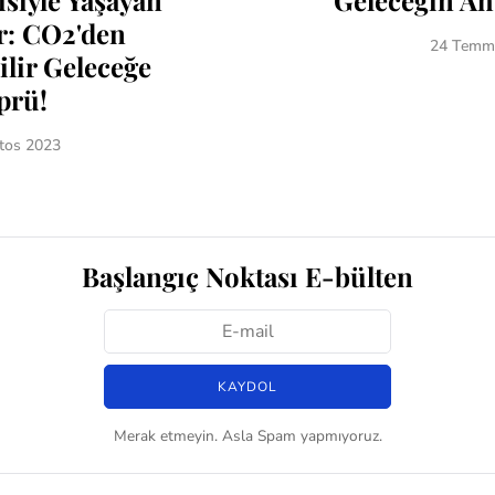
siyle Yaşayan
Geleceğin Ah
r: CO2'den
24 Temm
lir Geleceğe
prü!
tos 2023
Başlangıç Noktası E-bülten
Merak etmeyin. Asla Spam yapmıyoruz.