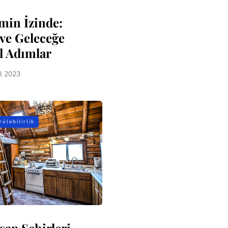
imin İzinde:
ve Geleceğe
l Adımlar
l 2023
ülebilirlik