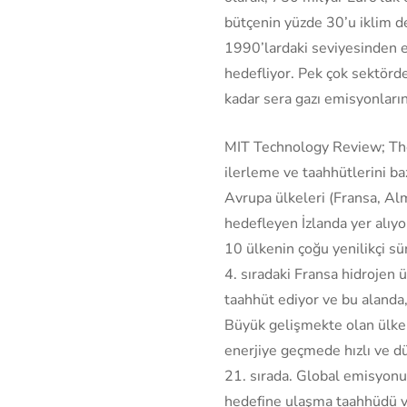
bütçenin yüzde 30’u iklim de
1990’lardaki seviyesinden 
hedefliyor. Pek çok sektörde
kadar sera gazı emisyonların
MIT Technology Review; The
ilerleme ve taahhütlerini ba
Avrupa ülkeleri (Fransa, Alm
hedefleyen İzlanda yer alıyo
10 ülkenin çoğu yenilikçi sür
4. sıradaki Fransa hidrojen 
taahhüt ediyor ve bu alanda,
Büyük gelişmekte olan ülkel
enerjiye geçmede hızlı ve d
21. sırada. Global emisyonun
hedefine ulaşma taahhüdü var