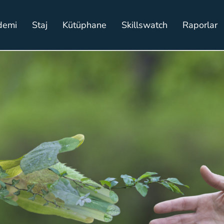
demi
Staj
Kütüphane
Skillswatch
Raporlar