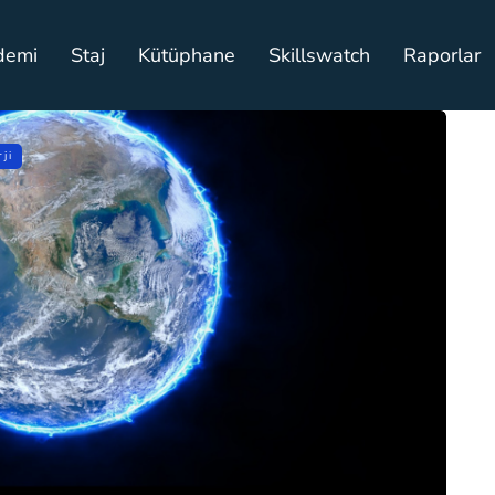
demi
Staj
Kütüphane
Skillswatch
Raporlar
ji