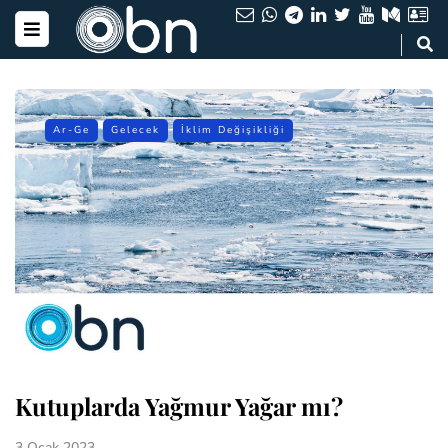
Ar-Ge
Gelecek
İklim Değişikliği
Kutuplarda Yağmur Yağar mı?
3 Ocak 2023