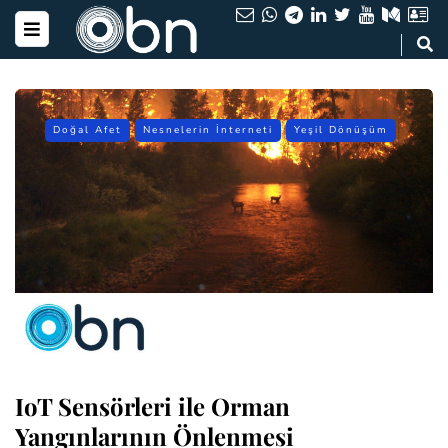
Doğal Afet
Nesnelerin İnterneti
Yeşil Dönüşüm
IoT Sensörleri ile Orman
Yangınlarının Önlenmesi