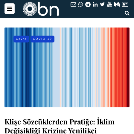
Çevre
COVID-19
Klişe Sözcüklerden Pratiğe: İklim
Değişikliği Krizine Yenilikçi