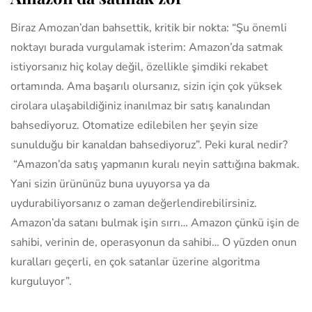
Biraz Amozan’dan bahsettik, kritik bir nokta: “Şu önemli
noktayı burada vurgulamak isterim: Amazon’da satmak
istiyorsanız hiç kolay değil, özellikle şimdiki rekabet
ortamında. Ama başarılı olursanız, sizin için çok yüksek
cirolara ulaşabildiğiniz inanılmaz bir satış kanalından
bahsediyoruz. Otomatize edilebilen her şeyin size
sunulduğu bir kanaldan bahsediyoruz”. Peki kural nedir?
“Amazon’da satış yapmanın kuralı neyin sattığına bakmak.
Yani sizin ürününüz buna uyuyorsa ya da
uydurabiliyorsanız o zaman değerlendirebilirsiniz.
Amazon’da satanı bulmak işin sırrı… Amazon çünkü işin de
sahibi, verinin de, operasyonun da sahibi… O yüzden onun
kuralları geçerli, en çok satanlar üzerine algoritma
kurguluyor”.