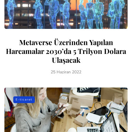
Metaverse Üzerinden Yapılan
Harcamalar 2030’da 5 Trilyon Dolara
Ulaşacak
25 Haziran 2022
E-ticaret