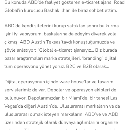
Bu konuda ABD’de faaliyet gösteren e-ticaret ajansı Road
Global’in kurucusu Bashak İlhan ile biraz sohbet ettim.
ABD’de kendi sitelerini kurup sattıktan sonra bu kurma
işini iyi yapıyorum, başkalarına da edeyim diyerek yola
çıkmış. ABD Austin Teksas’taydı konuştuğumuzda ve
şöyle anlatıyor: “Global e-ticaret ajansıyız… Biz burada
pazar araştırmaları marka stratejileri, ‘branding’, dijital
tüm operasyonu yönetiyoruz. B2C ve B2B olarak…
Dijital operasyonun içinde ware house’lar ve tasarım
servislerimiz de var. Depolar ve operasyon ekipleri de
bulunuyor. Depolarımızdan bir Miami’de, bir tanesi Las
Vegas’da diğeri Austin’de. Uluslararası markaların ya da
uluslararası olmak isteyen markaların, ABD’ye ve ABD
üzerinden stratejik olarak dünyaya açılımlarını organize