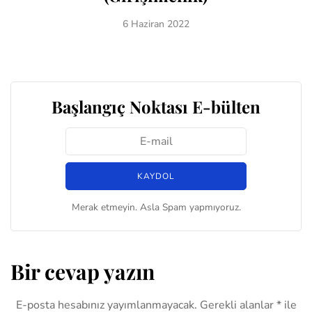
6 Haziran 2022
Başlangıç Noktası E-bülten
Merak etmeyin. Asla Spam yapmıyoruz.
Bir cevap yazın
E-posta hesabınız yayımlanmayacak.
Gerekli alanlar
*
ile