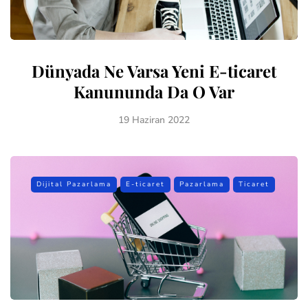
Dünyada Ne Varsa Yeni E-ticaret
Kanununda Da O Var
19 Haziran 2022
Dijital Pazarlama
E-ticaret
Pazarlama
Ticaret