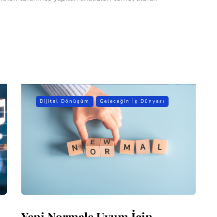
Dijital Dönüşüm
Geleceğin İş Dünyası
Yeni Normale Uyum İçin