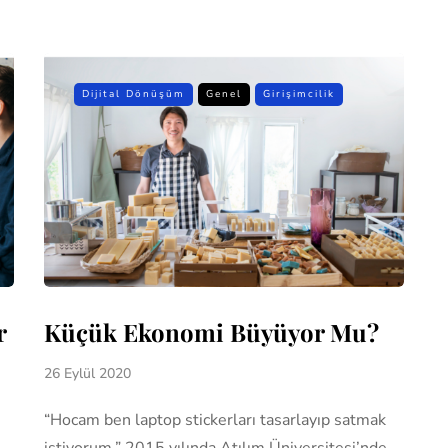
Dijital Dönüşüm
Genel
Girişimcilik
r
Küçük Ekonomi Büyüyor Mu?
26 Eylül 2020
“Hocam ben laptop stickerları tasarlayıp satmak
istiyorum.” 2015 yılında Atılım Üniversitesi’nde