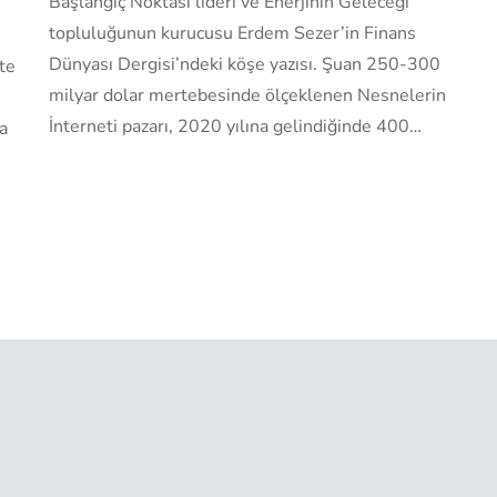
Başlangıç Noktası lideri ve Enerjinin Geleceği
topluluğunun kurucusu Erdem Sezer’in Finans
Dünyası Dergisi’ndeki köşe yazısı. Şuan 250-300
te
milyar dolar mertebesinde ölçeklenen Nesnelerin
İnterneti pazarı, 2020 yılına gelindiğinde 400…
a