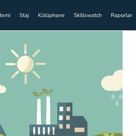
demi
Staj
Kütüphane
Skillswatch
Raporlar