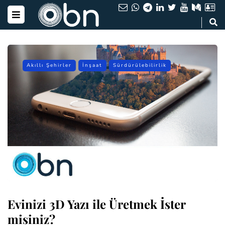
Akıllı Şehirler
İnşaat
Sürdürülebilirlik
Evinizi 3D Yazı ile Üretmek İster
misiniz?