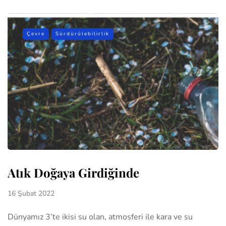
Çevre
Sürdürülebilirlik
Atık Doğaya Girdiğinde
16 Şubat 2022
Dünyamız 3’te ikisi su olan, atmosferi ile kara ve su