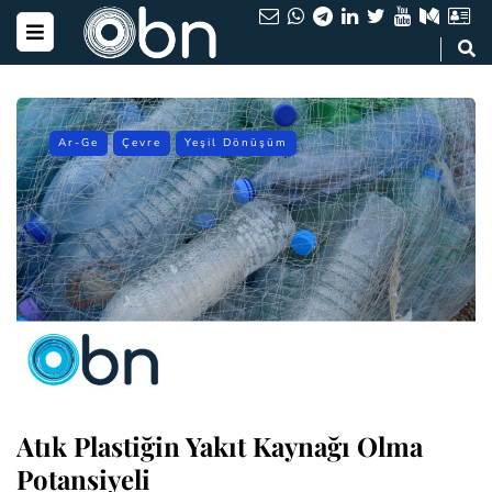
Ar-Ge
Çevre
Yeşil Dönüşüm
Atık Plastiğin Yakıt Kaynağı Olma
Potansiyeli