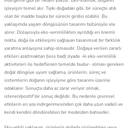
indirgeme gibi bir hedefi yoktur. Eko-etkinlik, doğanın
işleyişini temel alır. Tıpkı doğadaki gibi, bir süreçte atık
olan bir madde başka bir sürecin girdisi olabilir. Bu
yaklaşımda yaşam döngüsünün tasarımı bütünüyle ele
alınır. Dolayısıyla eko-verimlilikten ayrıldığı en önemli
nokta, doğa ile etkileşimi sağlayan tasarımsal bir farklılık
yaratma anlayışına sahip olmasıdır. Doğaya verilen zararlı
etkileri azaltmaktan (less bad) ziyade -ki eko-verimlilik
aktiviteleri ile hedeflenen temelde budur- olması gereken
doğal döngüye uyum sağlama, ürünlerin, süreç ve
sistemlerin doğanın işleyişine göre tasarımı üzerine
odaklanır. Sonuçta daha az zarar veriyor olmak,
istenen/pozitif bir sonuç değildir. Bu nedenle çevresel
etkilerin en aza indirgenmesinden çok daha uzun vadeli ve
kendi kendini döndürebilen bir modelden bahseder.
Eko-etkili yaklaşım, ürünlerin doğada çözünebilen veya