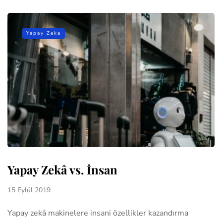
Yapay Zeka
Yapay Zekâ vs. İnsan
15 Eylül 2019
Yapay zekâ makinelere insani özellikler kazandırma