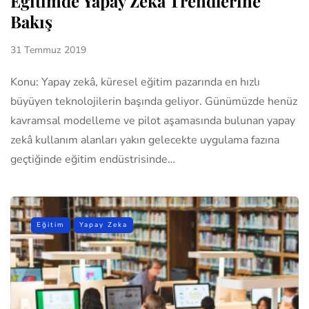
Eğitimde Yapay Zekâ Trendlerine
Bakış
31 Temmuz 2019
Konu: Yapay zekâ, küresel eğitim pazarında en hızlı
büyüyen teknolojilerin başında geliyor. Günümüzde henüz
kavramsal modelleme ve pilot aşamasında bulunan yapay
zekâ kullanım alanları yakın gelecekte uygulama fazına
geçtiğinde eğitim endüstrisinde…
Eğitim
Yapay Zeka