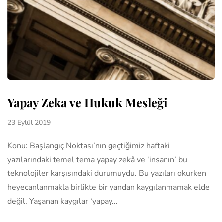
Yapay Zeka ve Hukuk Mesleği
23 Eylül 2019
Konu: Başlangıç Noktası’nın geçtiğimiz haftaki
yazılarındaki temel tema yapay zekâ ve ‘insanın’ bu
teknolojiler karşısındaki durumuydu. Bu yazıları okurken
heyecanlanmakla birlikte bir yandan kaygılanmamak elde
değil. Yaşanan kaygılar ‘yapay…