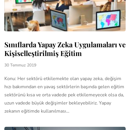
Sınıflarda Yapay Zeka Uygulamaları ve
Kişiselleştirilmiş Eğitim
30 Temmuz 2019
Konu: Her sektörü etkilemekte olan yapay zeka, değişim
hızı bakımından en yavaş sektörlerin başında gelen eğitim
sektörünü kısa ve orta vadede pek etkilemeyecek olsa da,
uzun vadede büyük değişimler bekleyebiliriz. Yapay
zekanın eğitimde kullanılması…