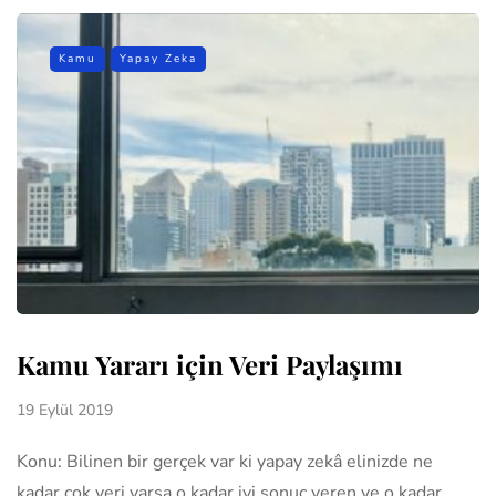
Kamu
Yapay Zeka
Kamu Yararı için Veri Paylaşımı
19 Eylül 2019
Konu: Bilinen bir gerçek var ki yapay zekâ elinizde ne
kadar çok veri varsa o kadar iyi sonuç veren ve o kadar