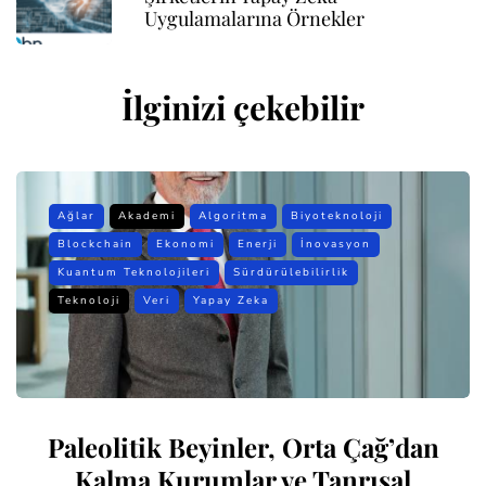
Uygulamalarına Örnekler
İlginizi çekebilir
Ağlar
Akademi
Algoritma
Biyoteknoloji
Blockchain
Ekonomi
Enerji
İnovasyon
Kuantum Teknolojileri
Sürdürülebilirlik
Teknoloji
Veri
Yapay Zeka
Paleolitik Beyinler, Orta Çağ’dan
Kalma Kurumlar ve Tanrısal