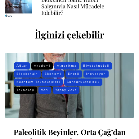
Salgınıyla Nasıl Mücadele
Edebilir?
İlginizi çekebilir
Ağlar
Akademi
Algoritma
Biyoteknoloji
Blockchain
Ekonomi
Enerji
İnovasyon
Kuantum Teknolojileri
Sürdürülebilirlik
Teknoloji
Veri
Yapay Zeka
Paleolitik Beyinler, Orta Çağ’dan