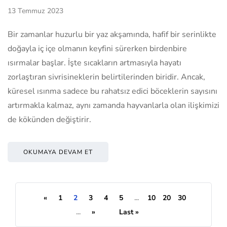
13 Temmuz 2023
Bir zamanlar huzurlu bir yaz akşamında, hafif bir serinlikte
doğayla iç içe olmanın keyfini sürerken birdenbire
ısırmalar başlar. İşte sıcakların artmasıyla hayatı
zorlaştıran sivrisineklerin belirtilerinden biridir. Ancak,
küresel ısınma sadece bu rahatsız edici böceklerin sayısını
artırmakla kalmaz, aynı zamanda hayvanlarla olan ilişkimizi
de kökünden değiştirir.
OKUMAYA DEVAM ET
«
1
2
3
4
5
...
10
20
30
...
»
Last »