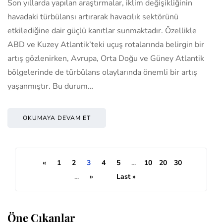
Son yıllarda yapılan araştırmalar, iklim değişikliğinin
havadaki türbülansı artırarak havacılık sektörünü
etkilediğine dair güçlü kanıtlar sunmaktadır. Özellikle
ABD ve Kuzey Atlantik’teki uçuş rotalarında belirgin bir
artış gözlenirken, Avrupa, Orta Doğu ve Güney Atlantik
bölgelerinde de türbülans olaylarında önemli bir artış
yaşanmıştır. Bu durum…
OKUMAYA DEVAM ET
«
1
2
3
4
5
...
10
20
30
...
»
Last »
Öne Çıkanlar