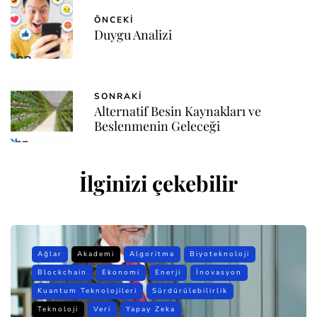
ÖNCEKI
Duygu Analizi
SONRAKI
Alternatif Besin Kaynakları ve
Beslenmenin Geleceği
İlginizi çekebilir
Ağlar
Akademi
Algoritma
Biyoteknoloji
Blockchain
Ekonomi
Enerji
İnovasyon
Kuantum Teknolojileri
Sürdürülebilirlik
Teknoloji
Veri
Yapay Zeka