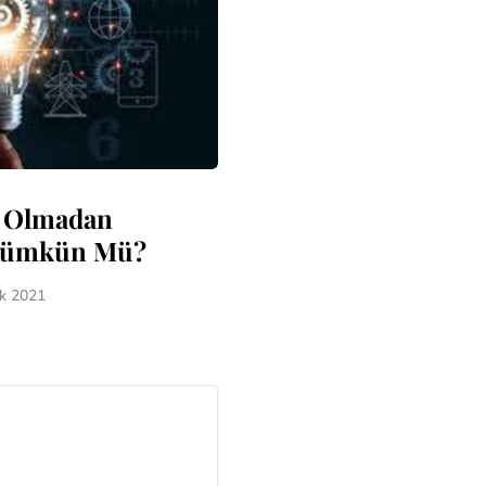
 Olmadan
Mümkün Mü?
ık 2021