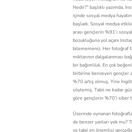
Nedir?” başlıklı yazımda, Ins
içinde sosyal medya hayatın
başladı. Sosyal medya etkile
arası gençlerin %91’i sosya
bozukluğuna yol açanı Insta
bilememeniz. Her fotoğraf 
miktarının dalgalanması bağım
bir bağımlılık. En çok beğeni
birbirine benzeyen gençler a
%70 artış olmuş. Yine İngil
söylemiş. Tabii ne kadar güze
göre gençlerin %70’i siber 
Üzerinde oynanan fotoğraflar
de benzer yanları yok mu? T
ve tabii en önemlisi gerçeği