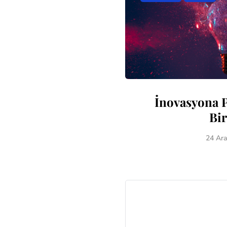
İnovasyona 
Bir
24 Ara