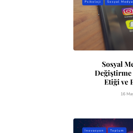
Psikoloji
Sosyal Medya
Sosyal M
Değiştirme 
Etiği ve 
16 Ma
İnovasyon
Toplum