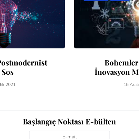
Postmodernist
Bohemler
 Sos
İnovasyon 
lık 2021
15 Aral
Başlangıç Noktası E-bülten