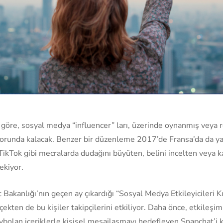
göre, sosyal medya “influencer” ları, üzerinde oynanmış veya r
orunda kalacak. Benzer bir düzenleme 2017’de Fransa’da da yap
ikTok gibi mecralarda dudağını büyüten, belini incelten veya kas
ekiyor.
t Bakanlığı’nın geçen ay çıkardığı “Sosyal Medya Etkileyicileri K
erçekten de bu kişiler takipçilerini etkiliyor. Daha önce, etkileş
bolan içeriklerle kişisel mesajlaşmayı hedefleyen Snapchat’i ka