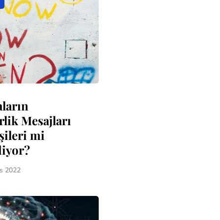
m
ların
rlik Mesajları
şileri mi
liyor?
s 2022