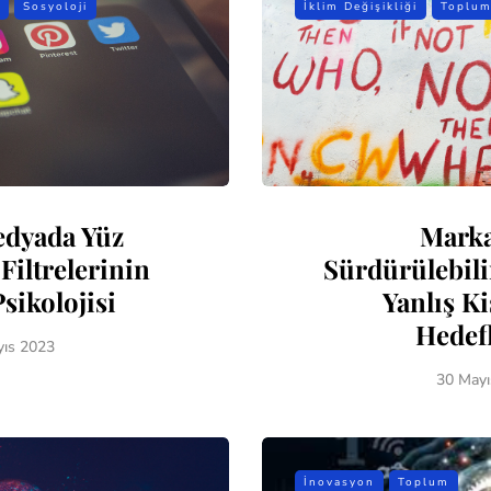
Sosyoloji
İklim Değişikliği
Toplu
edyada Yüz
Marka
Filtrelerinin
Sürdürülebili
Psikolojisi
Yanlış Ki
Hedef
yıs 2023
30 Mayı
İnovasyon
Toplum