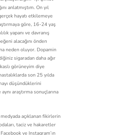
ğını anlatmıştım. On yıl
gerçek hayatı etkilemeye
araştırmaya göre, 16-24 yaş
ılık yapanı ve davranış
beğeni alacağını önden
sına neden oluyor. Dopamin
diğiniz sigaradan daha ağır
a kaslı görüneyim diye
hastalıklarda son 25 yılda
mayı düşündüklerini
ne aynı araştırma sonuçlarına
 medyada açıklanan fikirlerin
aları, taciz ve hakaretler
r. Facebook ve Instagram’ın