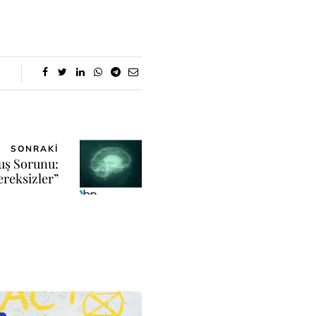
SONRAKI
luş Sorunu:
reksizler”