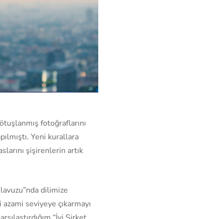
ötuşlanmış fotoğraflarını
ılmıştı. Yeni kurallara
larını şişirenlerin artık
ılavuzu”nda dilimize
imi azami seviyeye çıkarmayı
rşılaştırdığım “İyi Şirket