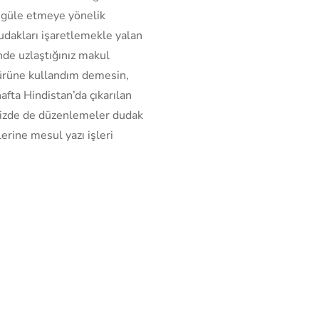
regüle etmeye yönelik
dudakları işaretlemekle yalan
inde uzlaştığınız makul
ı ürüne kullandım demesin,
fta Hindistan’da çıkarılan
 bizde de düzenlemeler dudak
lerine mesul yazı işleri