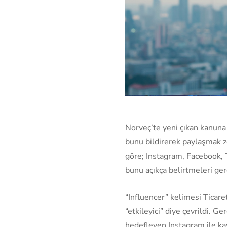
Norveç’te yeni çıkan kanuna 
bunu bildirerek paylaşmak z
göre; Instagram, Facebook, T
bunu açıkça belirtmeleri ger
“Influencer” kelimesi Ticare
“etkileyici” diye çevrildi. G
hedefleyen Instagram ile kay