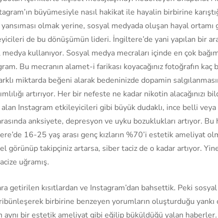
tagram’ın büyümesiyle nasıl hakikat ile hayalin birbirine karıştı
 yansıması olmak yerine, sosyal medyada oluşan hayal ortamı 
yicileri de bu dönüşümün lideri. İngiltere’de yani yapılan bir 
l medya kullanıyor. Sosyal medya mecraları içinde en çok bağıml
gram. Bu mecranın alamet-i farikası koyacağınız fotoğrafın kaç 
farklı miktarda beğeni alarak bedeninizde dopamin salgılanma
lılığı artırıyor. Her bir nefeste ne kadar nikotin alacağınızı bil
 alan Instagram etkileyicileri gibi büyük dudaklı, ince belli vey
rasında anksiyete, depresyon ve uyku bozuklukları artıyor. Bu 
tere’de 16-25 yaş arası genç kızların %70’i estetik ameliyat ol
l görünüp takipçiniz artarsa, siber taciz de o kadar artıyor. Yi
tacize uğramış.
a getirilen kısıtlardan ve Instagram’dan bahsettik. Peki sosyal
ribünleşerek birbirine benzeyen yorumların oluşturduğu yankı od
n aynı bir estetik ameliyat gibi eğilip büküldüğü yalan haberle