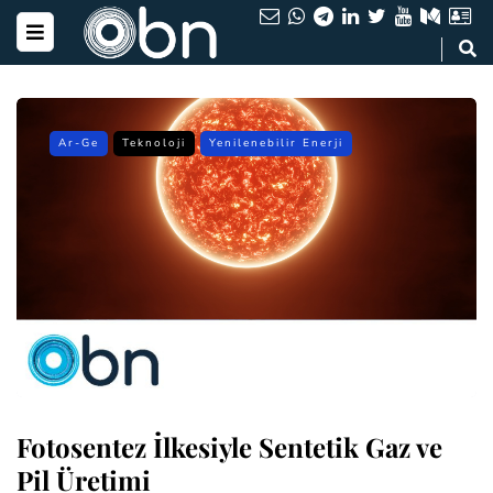
Ar-Ge
Teknoloji
Yenilenebilir Enerji
Fotosentez İlkesiyle Sentetik Gaz ve
Pil Üretimi