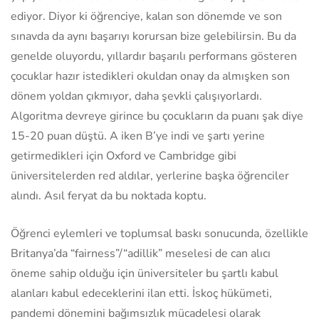
ediyor. Diyor ki öğrenciye, kalan son dönemde ve son
sınavda da aynı başarıyı korursan bize gelebilirsin. Bu da
genelde oluyordu, yıllardır başarılı performans gösteren
çocuklar hazır istedikleri okuldan onay da almışken son
dönem yoldan çıkmıyor, daha şevkli çalışıyorlardı.
Algoritma devreye girince bu çocukların da puanı şak diye
15-20 puan düştü. A iken B’ye indi ve şartı yerine
getirmedikleri için Oxford ve Cambridge gibi
üniversitelerden red aldılar, yerlerine başka öğrenciler
alındı. Asıl feryat da bu noktada koptu.
Öğrenci eylemleri ve toplumsal baskı sonucunda, özellikle
Britanya’da “fairness”/“adillik” meselesi de can alıcı
öneme sahip olduğu için üniversiteler bu şartlı kabul
alanları kabul edeceklerini ilan etti. İskoç hükümeti,
pandemi dönemini bağımsızlık mücadelesi olarak