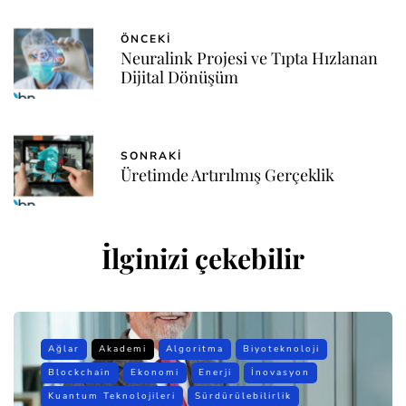
ÖNCEKI
Neuralink Projesi ve Tıpta Hızlanan
Dijital Dönüşüm
SONRAKI
Üretimde Artırılmış Gerçeklik
İlginizi çekebilir
Ağlar
Akademi
Algoritma
Biyoteknoloji
Blockchain
Ekonomi
Enerji
İnovasyon
Kuantum Teknolojileri
Sürdürülebilirlik