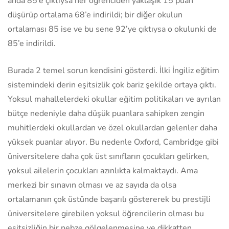
anda 85’e çıktıysa her öğrenciden yaklaşık 15 puan
düşürüp ortalama 68’e indirildi; bir diğer okulun
ortalaması 85 ise ve bu sene 92’ye çıktıysa o okulunki de
85’e indirildi.
Burada 2 temel sorun kendisini gösterdi. İlki İngiliz eğitim
sistemindeki derin eşitsizlik çok bariz şekilde ortaya çıktı.
Yoksul mahallelerdeki okullar eğitim politikaları ve ayrılan
bütçe nedeniyle daha düşük puanlara sahipken zengin
muhitlerdeki okullardan ve özel okullardan gelenler daha
yüksek puanlar alıyor. Bu nedenle Oxford, Cambridge gibi
üniversitelere daha çok üst sınıfların çocukları gelirken,
yoksul ailelerin çocukları azınlıkta kalmaktaydı. Ama
merkezi bir sınavın olması ve az sayıda da olsa
ortalamanın çok üstünde başarılı göstererek bu prestijli
üniversitelere girebilen yoksul öğrencilerin olması bu
eşitsizliğin bir nebze gölgelenmesine ve dikkatten