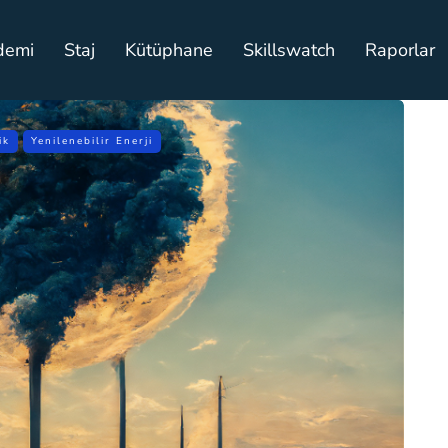
demi
Staj
Kütüphane
Skillswatch
Raporlar
ik
Yenilenebilir Enerji