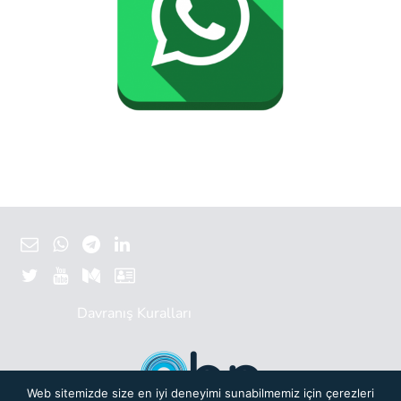
Davranış Kuralları
Web sitemizde size en iyi deneyimi sunabilmemiz için çerezleri