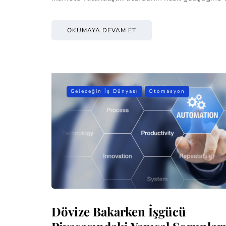
OKUMAYA DEVAM ET
Geleceğin İş Dünyası
Otomasyon
Dövize Bakarken İşgücü