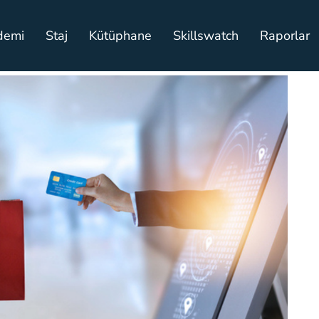
demi
Staj
Kütüphane
Skillswatch
Raporlar