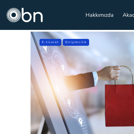
Hakkımızda
Aka
E-ticaret
Girişimcilik