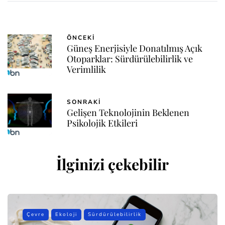
ÖNCEKI
Güneş Enerjisiyle Donatılmış Açık
Otoparklar: Sürdürülebilirlik ve
Verimlilik
SONRAKI
Gelişen Teknolojinin Beklenen
Psikolojik Etkileri
İlginizi çekebilir
Çevre
Ekoloji
Sürdürülebilirlik