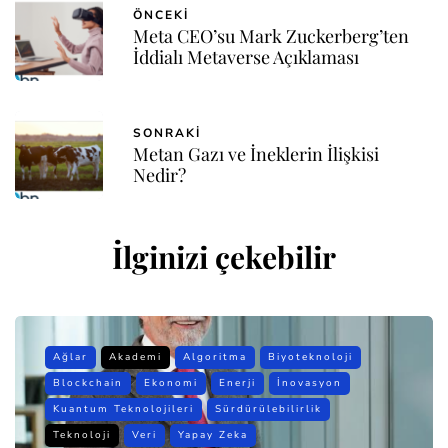
ÖNCEKI
Meta CEO’su Mark Zuckerberg’ten
İddialı Metaverse Açıklaması
SONRAKI
Metan Gazı ve İneklerin İlişkisi
Nedir?
İlginizi çekebilir
Ağlar
Akademi
Algoritma
Biyoteknoloji
Blockchain
Ekonomi
Enerji
İnovasyon
Kuantum Teknolojileri
Sürdürülebilirlik
Teknoloji
Veri
Yapay Zeka