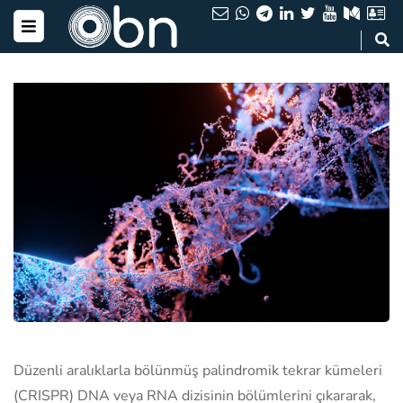
Düzenli aralıklarla bölünmüş palindromik tekrar kümeleri
(CRISPR) DNA veya RNA dizisinin bölümlerini çıkararak,