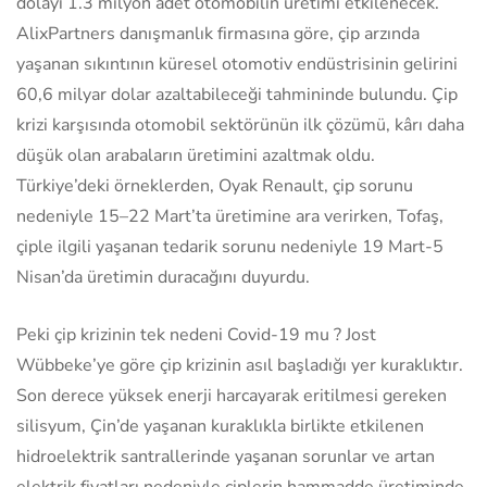
dolayı 1.3 milyon adet otomobilin üretimi etkilenecek.
AlixPartners danışmanlık firmasına göre, çip arzında
yaşanan sıkıntının küresel otomotiv endüstrisinin gelirini
60,6 milyar dolar azaltabileceği tahmininde bulundu. Çip
krizi karşısında otomobil sektörünün ilk çözümü, kârı daha
düşük olan arabaların üretimini azaltmak oldu.
Türkiye’deki örneklerden, Oyak Renault, çip sorunu
nedeniyle 15–22 Mart’ta üretimine ara verirken, Tofaş,
çiple ilgili yaşanan tedarik sorunu nedeniyle 19 Mart-5
Nisan’da üretimin duracağını duyurdu.
Peki çip krizinin tek nedeni Covid-19 mu ? Jost
Wübbeke’ye göre çip krizinin asıl başladığı yer kuraklıktır.
Son derece yüksek enerji harcayarak eritilmesi gereken
silisyum, Çin’de yaşanan kuraklıkla birlikte etkilenen
hidroelektrik santrallerinde yaşanan sorunlar ve artan
elektrik fiyatları nedeniyle çiplerin hammadde üretiminde