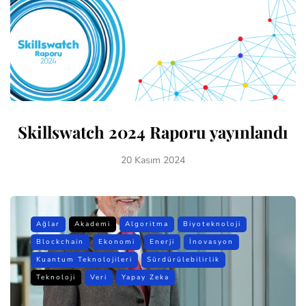
Skillswatch 2024 Raporu yayınlandı
20 Kasım 2024
Ağlar
Akademi
Algoritma
Biyoteknoloji
Blockchain
Ekonomi
Enerji
İnovasyon
Kuantum Teknolojileri
Sürdürülebilirlik
Teknoloji
Veri
Yapay Zeka