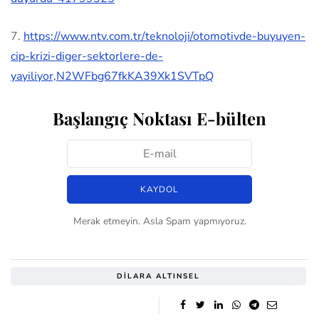
7.
https://www.ntv.com.tr/teknoloji/otomotivde-buyuyen-
cip-krizi-diger-sektorlere-de-
yayiliyor,N2WFbg67fkKA39Xk1SVTpQ
Başlangıç Noktası E-bülten
Merak etmeyin. Asla Spam yapmıyoruz.
DILARA ALTINSEL