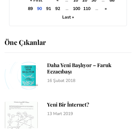
« First
«
...
10
20
30
...
88
89
90
91
92
...
100
110
...
»
Last »
Öne Çıkanlar
Daha Yeni Başlıyor – Faruk
Eczacıbaşı
16 Şubat 2018
Yeni Bir İnternet?
13 Mart 2019