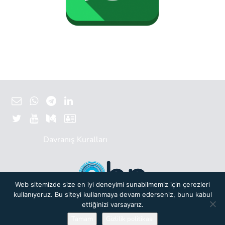
Davranış Kuralları
Web sitemizde size en iyi deneyimi sunabilmemiz için çerezleri
kullanıyoruz. Bu siteyi kullanmaya devam ederseniz, bunu kabul
Başlangıç Noktası bir yeni nesil
Türkiye Bilişim Vakfı (TBV)
oluşumudur.
ettiğinizi varsayarız.
© 2019 Başlangıç Noktası. Her hakkı saklıdır.
Gizlilik Politikası.
Powered by
Tamam
Gizlilik politikası
Mercek Tech