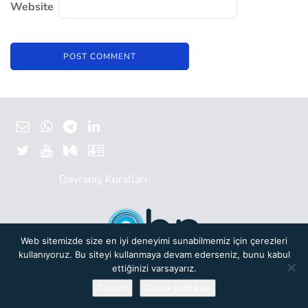
Website
Davranış Kuralları
Web sitemizde size en iyi deneyimi sunabilmemiz için çerezleri
kullanıyoruz. Bu siteyi kullanmaya devam ederseniz, bunu kabul
Başlangıç Noktası bir yeni nesil
Türkiye Bilişim Vakfı (TBV)
oluşumudur.
ettiğinizi varsayarız.
© 2019 Başlangıç Noktası. Her hakkı saklıdır.
Gizlilik Politikası.
Powered by
Tamam
Gizlilik politikası
Mercek Tech