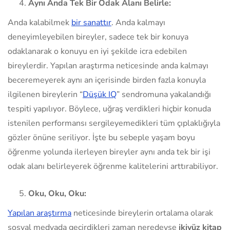
Aynı Anda Tek Bir Odak Alanı Belirle:
Anda kalabilmek
bir sanattır
. Anda kalmayı
deneyimleyebilen bireyler, sadece tek bir konuya
odaklanarak o konuyu en iyi şekilde icra edebilen
bireylerdir. Yapılan araştırma neticesinde anda kalmayı
beceremeyerek aynı an içerisinde birden fazla konuyla
ilgilenen bireylerin “
Düşük IQ
” sendromuna yakalandığı
tespiti yapılıyor. Böylece, uğraş verdikleri hiçbir konuda
istenilen performansı sergileyemedikleri tüm çıplaklığıyla
gözler önüne seriliyor. İşte bu sebeple yaşam boyu
öğrenme yolunda ilerleyen bireyler aynı anda tek bir işi
odak alanı belirleyerek öğrenme kalitelerini arttırabiliyor.
Oku, Oku, Oku:
Yapılan araştırma
neticesinde bireylerin ortalama olarak
sosyal medyada geçirdikleri zaman neredeyse
ikiyüz kitap