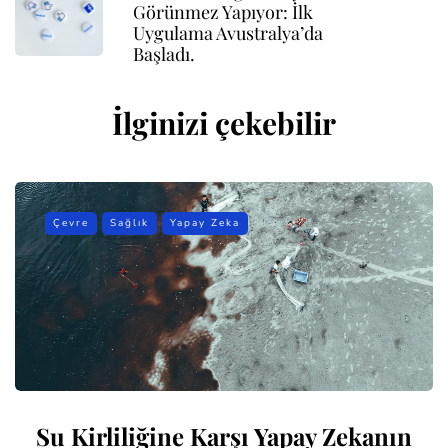
Görünmez Yapıyor: İlk
Uygulama Avustralya’da
Başladı.
İlginizi çekebilir
Çevre
Sağlık
Yapay Zeka
Su Kirliliğine Karşı Yapay Zekanın