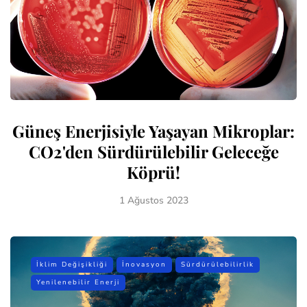
Güneş Enerjisiyle Yaşayan Mikroplar:
CO2'den Sürdürülebilir Geleceğe
Köprü!
1 Ağustos 2023
İklim Değişikliği
İnovasyon
Sürdürülebilirlik
Yenilenebilir Enerji