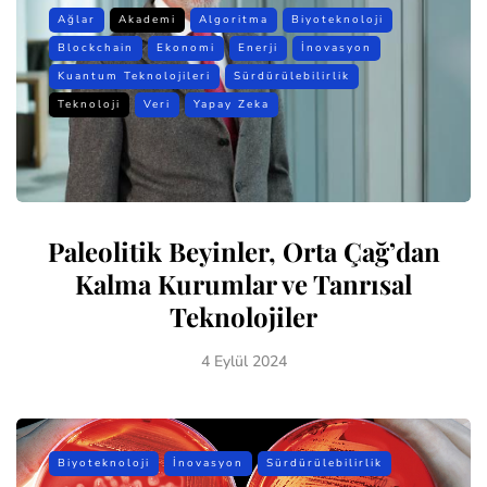
Ağlar
Akademi
Algoritma
Biyoteknoloji
Blockchain
Ekonomi
Enerji
İnovasyon
Kuantum Teknolojileri
Sürdürülebilirlik
Teknoloji
Veri
Yapay Zeka
Paleolitik Beyinler, Orta Çağ’dan
Kalma Kurumlar ve Tanrısal
Teknolojiler
4 Eylül 2024
Biyoteknoloji
İnovasyon
Sürdürülebilirlik