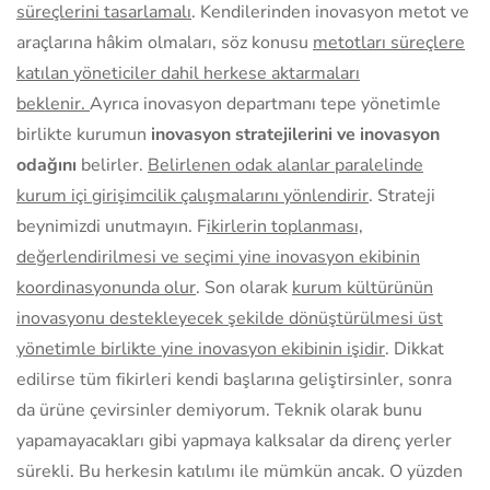
süreçlerini tasarlamalı
. Kendilerinden inovasyon metot ve
araçlarına hâkim olmaları, söz konusu
metotları süreçlere
katılan yöneticiler dahil herkese aktarmaları
beklenir.
Ayrıca inovasyon departmanı tepe yönetimle
birlikte kurumun
inovasyon stratejilerini ve inovasyon
odağını
belirler.
Belirlenen odak alanlar paralelinde
kurum içi girişimcilik çalışmalarını yönlendirir
. Strateji
beynimizdi unutmayın. F
ikirlerin toplanması,
değerlendirilmesi ve seçimi yine inovasyon ekibinin
koordinasyonunda olur
. Son olarak
kurum kültürünün
inovasyonu destekleyecek şekilde dönüştürülmesi üst
yönetimle birlikte yine inovasyon ekibinin işidir
. Dikkat
edilirse tüm fikirleri kendi başlarına geliştirsinler, sonra
da ürüne çevirsinler demiyorum. Teknik olarak bunu
yapamayacakları gibi yapmaya kalksalar da direnç yerler
sürekli. Bu herkesin katılımı ile mümkün ancak. O yüzden