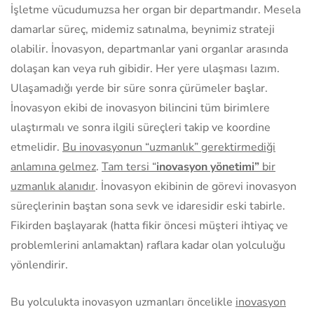
İşletme vücudumuzsa her organ bir departmandır. Mesela
damarlar süreç, midemiz satınalma, beynimiz strateji
olabilir. İnovasyon, departmanlar yani organlar arasında
dolaşan kan veya ruh gibidir. Her yere ulaşması lazım.
Ulaşamadığı yerde bir süre sonra çürümeler başlar.
İnovasyon ekibi de inovasyon bilincini tüm birimlere
ulaştırmalı ve sonra ilgili süreçleri takip ve koordine
etmelidir.
Bu inovasyonun “uzmanlık” gerektirmediği
anlamına gelmez
.
Tam tersi “
inovasyon yönetimi”
bir
uzmanlık alanıdır
. İnovasyon ekibinin de görevi inovasyon
süreçlerinin baştan sona sevk ve idaresidir eski tabirle.
Fikirden başlayarak (hatta fikir öncesi müşteri ihtiyaç ve
problemlerini anlamaktan) raflara kadar olan yolculuğu
yönlendirir.
Bu yolculukta inovasyon uzmanları öncelikle
inovasyon