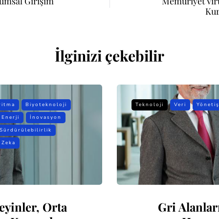
rumsal Girişim
Memuriyet Vir
Kur
İlginizi çekebilir
ritma
Biyoteknoloji
Teknoloji
Veri
Yöneti
Enerji
İnovasyon
Sürdürülebilirlik
 Zeka
eyinler, Orta
Gri Alanlar