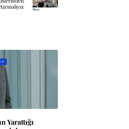
üslerinden
tarmalıyız
şim
ın Yarattığı