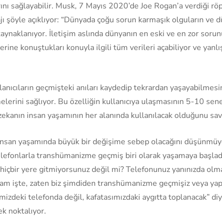
ını sağlayabilir. Musk, 7 Mayıs 2020’de Joe Rogan’a verdiği rö
jı şöyle açıklıyor: “Dünyada çoğu sorun karmaşık olguların ve d
ynaklanıyor. İletişim aslında dünyanın en eski ve en zor soru
rlerine konuştukları konuyla ilgili tüm verileri açabiliyor ve yanl
anıcıların geçmişteki anıları kaydedip tekrardan yaşayabilmesini
lmelerini sağlıyor. Bu özelliğin kullanıcıya ulaşmasının 5-10 sen
ekanın insan yaşamının her alanında kullanılacak olduğunu sa
insan yaşamında büyük bir değişime sebep olacağını düşünmüyor
elefonlarla transhümanizme geçmiş biri olarak yaşamaya başlad
hiçbir yere gitmiyorsunuz değil mi? Telefonunuz yanınızda olma
mam işte, zaten biz şimdiden transhümanizme geçmişiz veya yap
mizdeki telefonda değil, kafatasımızdaki aygıtta toplanacak” diy
ek noktalıyor.