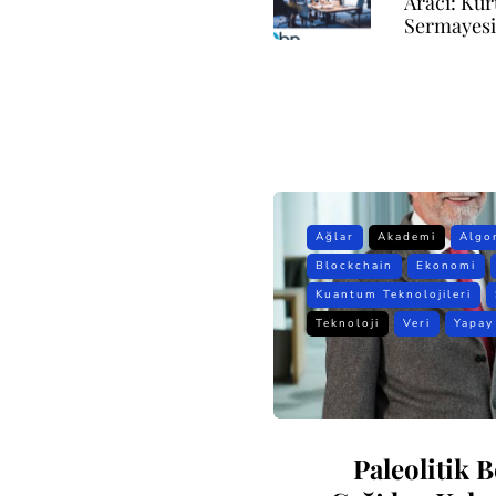
Aracı: Ku
Sermayesi
Ağlar
Akademi
Algo
Blockchain
Ekonomi
Kuantum Teknolojileri
Teknoloji
Veri
Yapay
Paleolitik B