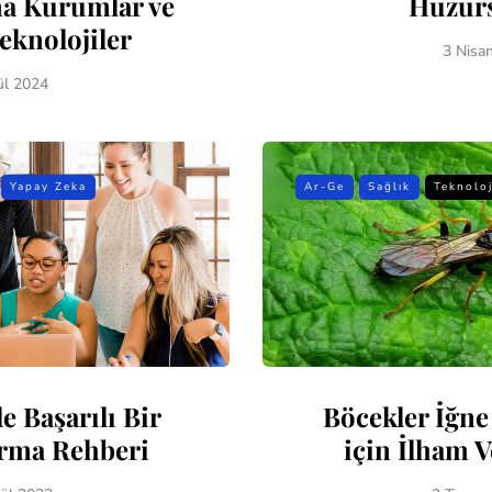
a Kurumlar ve
Huzur
eknolojiler
3 Nisa
ül 2024
Yapay Zeka
Ar-Ge
Sağlık
Teknoloj
e Başarılı Bir
Böcekler İğne
rma Rehberi
için İlham V