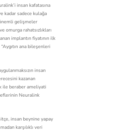
alink’i insan kafatasına
eye kadar sadece kulağa
önemli gelişmeler
ve omurga rahatsızlıkları
nan implantın fiyatının ilk
“Aygıtın ana bileşenleri
 uygulanmaksızın insan
erecesini kazanan
k ile beraber ameliyati
eflerinin Neuralink
tçe, insan beynine yapay
adan karşılıklı veri