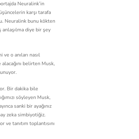
portajda Neuralink’in
üşüncelerin karşı tarafa
nu. Neuralink bunu kökten
ış anlaşılma diye bir şey
 ve o anıları nasıl
e alacağını belirten Musk,
vunuyor.
. Bir dakika bile
ığımızı söyleyen Musk,
yınca sanki bir ayağınız
ay zeka simbiyotiğiz.
or ve tanıtım toplantısını