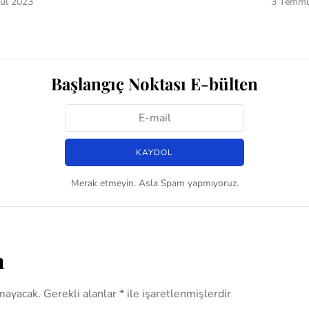
lül 2023
3 Temmu
Başlangıç Noktası E-bülten
Merak etmeyin. Asla Spam yapmıyoruz.
n
mayacak.
Gerekli alanlar
*
ile işaretlenmişlerdir