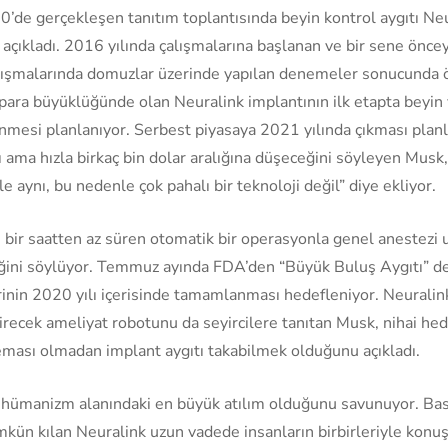
de gerçekleşen tanıtım toplantısında beyin kontrol aygıtı Neur
 açıkladı. 2016 yılında çalışmalarına başlanan ve bir sene önc
alışmalarında domuzlar üzerinde yapılan denemeler sonucunda 
para büyüklüğünde olan Neuralink implantının ilk etapta beyin 
mesi planlanıyor. Serbest piyasaya 2021 yılında çıkması planla
ama hızla birkaç bin dolar aralığına düşeceğini söyleyen Musk, 
rle aynı, bu nedenle çok pahalı bir teknoloji değil” diye ekliyor.
 bir saatten az süren otomatik bir operasyonla genel anestezi
ceğini söylüyor. Temmuz ayında FDA’den “Büyük Buluş Aygıtı” d
lerinin 2020 yılı içerisinde tamamlanması hedefleniyor. Neuralin
irecek ameliyat robotunu da seyircilere tanıtan Musk, nihai hed
 teması olmadan implant aygıtı takabilmek olduğunu açıkladı.
hümanizm alanındaki en büyük atılım olduğunu savunuyor. Basi
kün kılan Neuralink uzun vadede insanların birbirleriyle konuşm