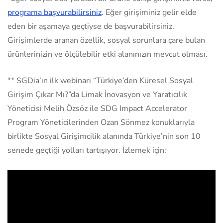
programa başvurabilirsiniz
. Eğer girişiminiz gelir elde
eden bir aşamaya geçtiyse de başvurabilirsiniz.
Girişimlerde aranan özellik, sosyal sorunlara çare bulan
ürünlerinizin ve ölçülebilir etki alanınızın mevcut olması.
** SGDia’ın ilk webinarı “Türkiye’den Küresel Sosyal
Girişim Çıkar Mı?”da Limak İnovasyon ve Yaratıcılık
Yöneticisi Melih Özsöz ile SDG Impact Accelerator
Program Yöneticilerinden Ozan Sönmez konuklarıyla
birlikte Sosyal Girişimcilik alanında Türkiye’nin son 10
senede geçtiği yolları tartışıyor. İzlemek için: