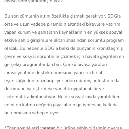
ekosistemi
yaratılmış olacak.
Bu son cümlenin altını özellikle çizmek gerekiyor. SDGia
orta ve uzun vadede piramidin altındaki bireylere yatırım
yapan kurum ve şahısların kaynaklarının en yüksek sosyal
etkiye sahip girişimlere aktarılmasından sorumlu program
olacak. Bu nedenle SDGia belki de dünyanın kronikleşmiş
çevre ve sosyal sorunlarını çözmek için hayata geçirilen en
gerçekçi programlardan biri. Çünkü piyasa yaratan
inovasyonların desteklenmesinin yanı sıra fırsat
eşitsizliğinden muzdarip, yerinden edilmiş nüfusların da
durumunu iyileştirmeye yönelik uygulanabilir ve
sistematik adımlar atıyor. Bu da sosyal fayda yaratılırken
edinilen katma değerin piyasaların gelişmesine katkıda
bulunmasına sebep oluyor.
*Eğer sosyal etki yaratan bir ürüne sahip girişiminiz varsa,