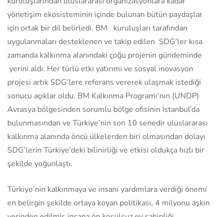
kuruluşlarından uluslararası organizasyonlara kadar
yönetişim ekosisteminin içinde bulunan bütün paydaşlar
için ortak bir dil belirledi. BM kuruluşları tarafından
uygulanmaları desteklenen ve takip edilen SDG’ler kısa
zamanda kalkınma alanındaki çoğu projenin gündeminde
yerini aldı. Her türlü etki yatırımı ve sosyal inovasyon
projesi artık SDG’lere referans vererek ulaşmak istediği
sonucu açıklar oldu. BM Kalkınma Programı’nın (UNDP)
Avrasya bölgesinden sorumlu bölge ofisinin İstanbul’da
bulunmasından ve Türkiye’nin son 10 senedir uluslararası
kalkınma alanında öncü ülkelerden biri olmasından dolayı
SDG’lerin Türkiye’deki bilinirliği ve etkisi oldukça hızlı bir
şekilde yoğunlaştı.
Türkiye’nin kalkınmaya ve insani yardımlara verdiği önemi
en belirgin şekilde ortaya koyan politikası, 4 milyonu aşkın
yerinden edilmiş insana ön koşulsuz ev sahipliği