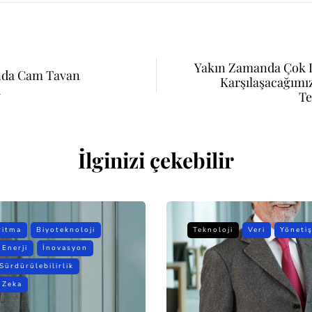
Yakın Zamanda Çok 
nda Cam Tavan
Karşılaşacağımı
u
Te
İlginizi çekebilir
ritma
Biyoteknoloji
Teknoloji
Veri
Yöneti
Enerji
İnovasyon
Sürdürülebilirlik
 Zeka