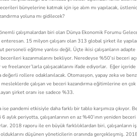
becerileri bünyelerine katmak için işe alım mı yapılacak, üstlenic
zandırma yoluna mı gidilecek?
önemli çalışmalardan biri olan Dünya Ekonomik Forumu Gelec
enteresan. 15 milyon çalışanı olan 313 global şirket ile yapıl
t personeli eğitme yanlısı değil. Üçte ikisi çalışanların adapte
becerileri kazanmalarını bekliyor. Neredeyse %50’si beceri açığ
ar ve freelancer’larla çalışacaklarını ifade ediyorlar. Eğer içeri
 değerli rollere odaklanılacak. Otomasyon, yapay zeka ve benzer
k mesleklerde çalışan ve beceri kazandırma eğitimlerine en çok i
layan şirket oranı ise sadece %33.
e pandemi etkisiyle daha farklı bir tablo karşımıza çıkıyor. Be
 6 aylık periyotta, çalışanlarının en az %40’ının yeniden beceri 
ar. 2018 raporu ile en büyük farklılıklardan biri, çalışanların i
olduklarını düşünen yöneticilerin oranında gerçekleşmiş. 2018 