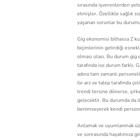
sırasında işverenlerden yet
etmişler. Özellikle sağlık s
yaşanan sorunlar bu durumu
Gig ekonomisi bilhassa Z kuş
biçimlerinin getirdiği esnekl
olması olası. Bu durum gig
tarafında ise durum farklı. 
adına tam zamanlı personeli 
ile arz ve talep tarafında ç
trendi tersine dönerse, şirk
gelecektir. Bu durumda da ön
benimseyerek kendi personel
Anlamak ve uyumlanmak üzer
ve sonrasında hayatımıza gire