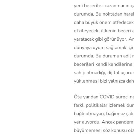
yeni beceriler kazanmanın ç
durumda. Bu noktadan hareke
daha büyük önem atfedecekle
etkileyecek, ülkenin beceri 
yaratacak gibi görünüyor. Ar
dünyaya uyum sağlamak için 
durumda. Bu durumun adil rek
becerileri kendi kendilerine
sahip olmadığı, dijital uçu
yüklenmesi bizi yalnızca dah
Öte yandan COVID süreci ned
farklı politikalar izlemek d
bağlı olmayan, bağımsız çalı
yer alıyordu. Ancak pandem
büyümemesi söz konusu olabi