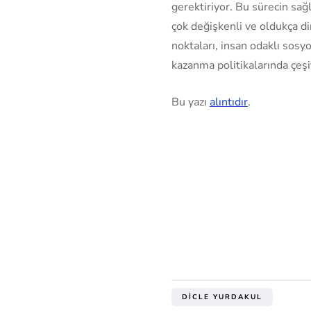
gerektiriyor. Bu sürecin sağ
çok değişkenli ve oldukça d
noktaları, insan odaklı sosy
kazanma politikalarında çeş
Bu yazı
alıntıdır
.
DICLE YURDAKUL