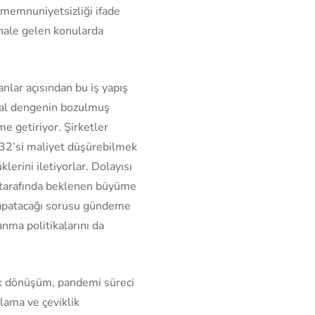
 memnuniyetsizliği ifade
 hale gelen konularda
nlar açısından bu iş yapış
gısal dengenin bozulmuş
 getiriyor. Şirketler
 %32’si maliyet düşürebilmek
erini iletiyorlar. Dolayısı
si tarafında beklenen büyüme
e kapatacağı sorusu gündeme
anma politikalarını da
ik dönüşüm, pandemi süreci
nlama ve çeviklik