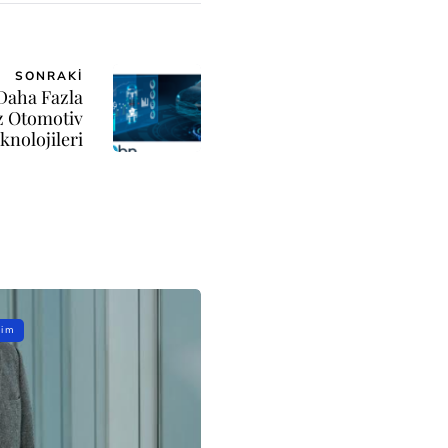
SONRAKI
Daha Fazla
z Otomotiv
knolojileri
şim