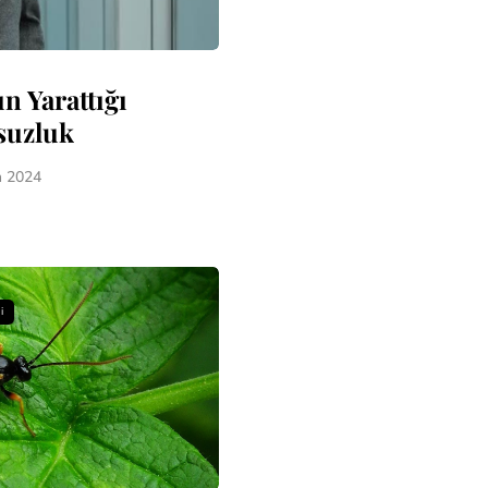
ın Yarattığı
suzluk
n 2024
i