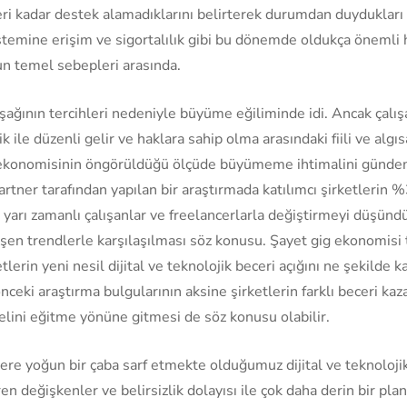
eri kadar destek alamadıklarını belirterek durumdan duydukları
istemine erişim ve sigortalılık gibi bu dönemde oldukça önemli
n temel sebepleri arasında.
ağının tercihleri nedeniyle büyüme eğiliminde idi. Ancak çalışa
ik ile düzenli gelir ve haklara sahip olma arasındaki fiili ve al
 ekonomisinin öngörüldüğü ölçüde büyümeme ihtimalini gündeme
Gartner tarafından yapılan bir araştırmada katılımcı şirketlerin
yarı zamanlı çalışanlar ve freelancerlarla değiştirmeyi düşündükl
elişen trendlerle karşılaşılması söz konusu. Şayet gig ekonomi
etlerin yeni nesil dijital ve teknolojik beceri açığını ne şekild
ceki araştırma bulgularının aksine şirketlerin farklı beceri kaz
ini eğitme yönüne gitmesi de söz konusu olabilir.
e yoğun bir çaba sarf etmekte olduğumuz dijital ve teknoloj
n değişkenler ve belirsizlik dolayısı ile çok daha derin bir pla