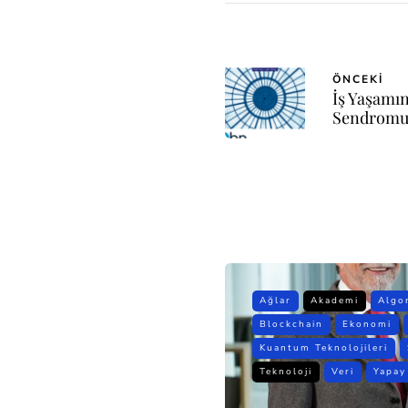
ÖNCEKI
İş Yaşamı
Sendrom
Ağlar
Akademi
Algo
Blockchain
Ekonomi
Kuantum Teknolojileri
Teknoloji
Veri
Yapay