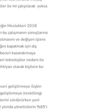
iler ile mi çalışılacak yoksa
eğin Meslekleri 2018
an bu çalışmanın sonuçlarına
 olmasını ve değişen işlere
ını kapatmak için dış
de beceri kazandırmaya
i teknolojiler nedeni ile
htiyacı olacak kişilere bu
ceri geliştirmeye ilişkin
geliştirmeye (reskilling)
şlerini sürdürürken yeni
yılında yöneticilerin %65’i