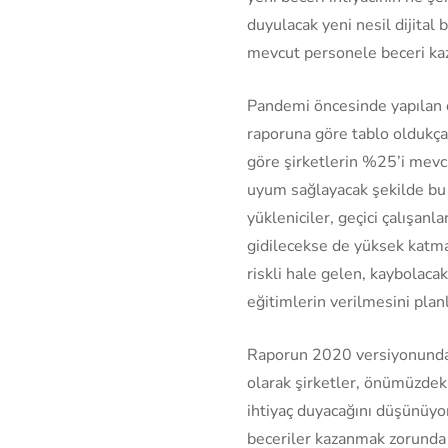
duyulacak yeni nesil dijital 
mevcut personele beceri ka
Pandemi öncesinde yapılan 
raporuna göre tablo oldukça 
göre şirketlerin %25’i mevcu
uyum sağlayacak şekilde bu 
yükleniciler, geçici çalışanl
gidilecekse de yüksek katma
riskli hale gelen, kaybolaca
eğitimlerin verilmesini plan
Raporun 2020 versiyonunda is
olarak şirketler, önümüzdeki
ihtiyaç duyacağını düşünüyorl
beceriler kazanmak zorunda 