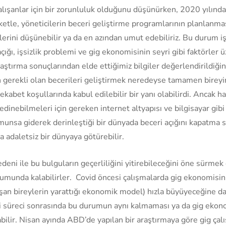
alışanlar için bir zorunluluk olduğunu düşünürken, 2020 yılınd
tle, yöneticilerin beceri geliştirme programlarının planlanma
rini düşünebilir ya da en azından umut edebiliriz. Bu durum i
açığı, işsizlik problemi ve gig ekonomisinin seyri gibi faktörler
aştırma sonuçlarından elde ettiğimiz bilgiler değerlendirildiğind
gerekli olan becerileri geliştirmek neredeyse tamamen bireyi
abet koşullarında kabul edilebilir bir yanı olabilirdi. Ancak h
 edinebilmeleri için gereken internet altyapısı ve bilgisayar gi
rumunsa giderek derinleştiği bir dünyada beceri açığını kapatma
a adaletsiz bir dünyaya götürebilir.
eni ile bu bulguların geçerliliğini yitirebileceğini öne sürmek
urumunda kalabilirler. Covid öncesi çalışmalarda gig ekonomisi
şan bireylerin yarattığı ekonomik model) hızla büyüyeceğine dai
i süreci sonrasında bu durumun aynı kalmaması ya da gig ekon
lir. Nisan ayında ABD’de yapılan bir araştırmaya göre gig ça