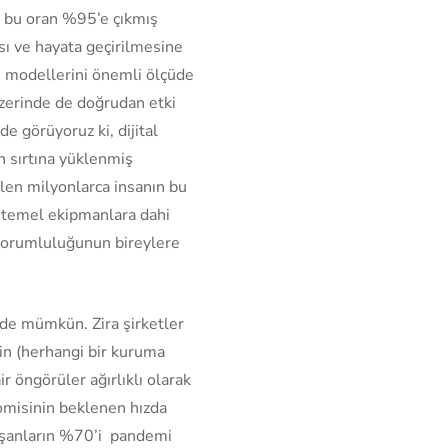
a bu oran %95’e çıkmış
sı ve hayata geçirilmesine
ş modellerini önemli ölçüde
 üzerinde de doğrudan etki
e görüyoruz ki, dijital
n sırtına yüklenmiş
alen milyonlarca insanın bu
bi temel ekipmanlara dahi
 sorumluluğunun bireylere
 de mümkün. Zira şirketler
nin (herhangi bir kuruma
r öngörüler ağırlıklı olarak
omisinin beklenen hızda
lışanların %70’i pandemi