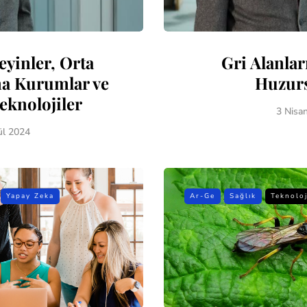
eyinler, Orta
Gri Alanlar
a Kurumlar ve
Huzur
eknolojiler
3 Nisa
ül 2024
Yapay Zeka
Ar-Ge
Sağlık
Teknoloj