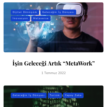
Dijital Dönüşüm
Geleceğin İş Dünyası
İnovasyon
Metaverse
İşin Geleceği Artık “MetaWork”
1 Temmuz 2022
Geleceğin İş Dünyası
Turizm
Yapay Zeka