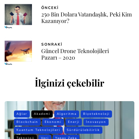
ÖNCEKI
250 Bin Dolara Vatandaşlık, Peki Kim
Kazanıyor?
SONRAKI
Güncel Drone Teknolojileri
Pazarı – 2020
İlginizi çekebilir
Ağlar
Akademi
Algoritma
Biyoteknoloji
Blockchain
Ekonomi
Enerji
İnovasyon
Kuantum Teknolojileri
Sürdürülebilirlik
Teknoloji
Veri
Yapay Zeka