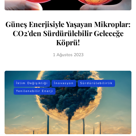
Güneş Enerjisiyle Yaşayan Mikroplar:
CO2'den Sürdürülebilir Geleceğe
Köprü!
1 Ağustos 2023
İklim Değişikliği
İnovasyon
Sürdürülebilirlik
Yenilenebilir Enerji