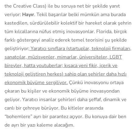
the Creative Class) ile bu soruya net bir şekilde yanıt
veriyor:
Hayır
. Tekil başarılar belki mümkün ama burada
kastedilen, sürdürülebilir kolektif bir hareket olarak şehrin
tüm kılcallarına nüfus etmiş inovasyonlar. Florida, birçok
farklı göstergeyi analiz ederek temel teorisini şu şekilde
geliştiriyor
; Yaratıcı sınıflara (startuplar, teknoloji firmaları,
sanatçılar, müzisyenler, mimarlar, üniversiteler, LGBT
bireyler, hatta youtuberlar; kısaca yeni fikir, içerik ve
teknoloji geliştiren herkes) sahip olan şehirler daha hızlı
ekonomik büyüme sergiliyor.
Çünkü inovasyonu ortaya
çıkaran bu kişiler ve ekonomik büyüme inovasyondan
geliyor. Yaratıcı insanlar şehirleri daha şeffaf, dinamik ve
canlı bir çehreye bürüyor. Bu kitleler arasında
“bohemlere” ayrı bir parantez açıyor. Bu konuya dair ben
de ayrı bir yazı kaleme alacağım.