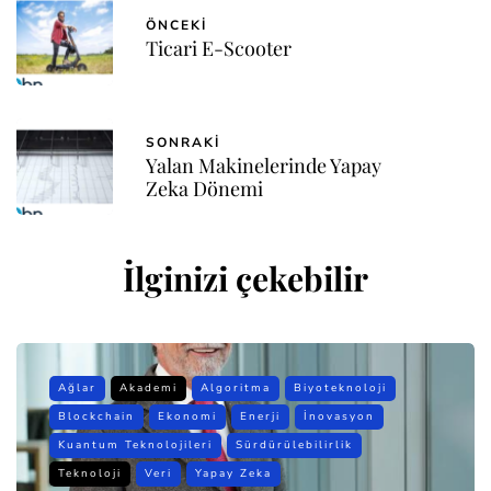
ÖNCEKI
Ticari E-Scooter
SONRAKI
Yalan Makinelerinde Yapay
Zeka Dönemi
İlginizi çekebilir
Ağlar
Akademi
Algoritma
Biyoteknoloji
Blockchain
Ekonomi
Enerji
İnovasyon
Kuantum Teknolojileri
Sürdürülebilirlik
Teknoloji
Veri
Yapay Zeka