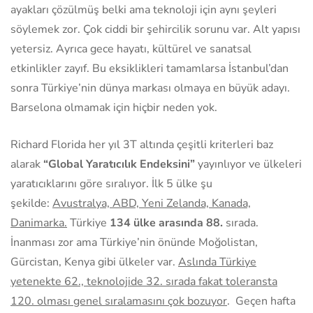
ayakları çözülmüş belki ama teknoloji için aynı şeyleri
söylemek zor. Çok ciddi bir şehircilik sorunu var. Alt yapısı
yetersiz. Ayrıca gece hayatı, kültürel ve sanatsal
etkinlikler zayıf. Bu eksiklikleri tamamlarsa İstanbul’dan
sonra Türkiye’nin dünya markası olmaya en büyük adayı.
Barselona olmamak için hiçbir neden yok.
Richard Florida her yıl 3T altında çeşitli kriterleri baz
alarak
“Global Yaratıcılık Endeksini”
yayınlıyor ve ülkeleri
yaratıcıklarını göre sıralıyor. İlk 5 ülke şu
şekilde:
Avustralya, ABD, Yeni Zelanda, Kanada,
Danimarka.
Türkiye
134 ülke arasında 88.
sırada.
İnanması zor ama Türkiye’nin önünde Moğolistan,
Gürcistan, Kenya gibi ülkeler var.
Aslında Türkiye
yetenekte 62., teknolojide 32. sırada fakat toleransta
120. olması genel sıralamasını çok bozuyor
. Geçen hafta