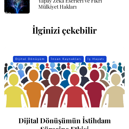
Yapay Zeka Eserleri ve Fikri
Mülkiyet Hakları
İlginizi çekebilir
Dijital Dönüşüm
İnsan Kaynakları
İş Hayatı
Dijital Dönüşümün İstihdam
Sürecine Etkisi